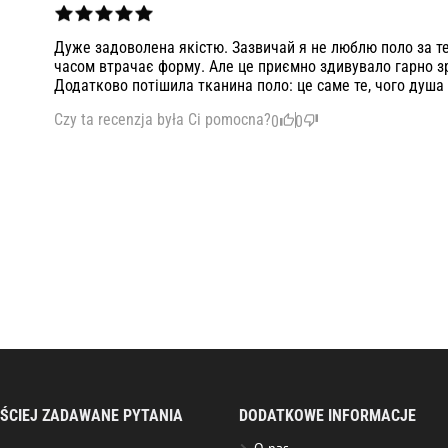
Дуже задоволена якістю. Зазвичай я не люблю поло за те,
часом втрачає форму. Але це приємно здивувало гарно з
Додатково потішила тканина поло: це саме те, чого душа
Czy ta recenzja była Ci pomocna?
0
0
ŚCIEJ ZADAWANE PYTANIA
DODATKOWE INFORMACJE