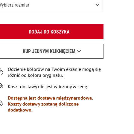
Wybierz rozmiar
XS
Podaj swój adres e-mail:
S
DODAJ DO KOSZYKA
OK
M
Wyślemy list, aby poznać szczegóły.
L
KUP JEDNYM KLIKNIĘCIEM
Kiedy czekać na e-mail - przeczytaj
tu
.
XL
Odcienie kolorów na Twoim ekranie mogą się
XXL
Poinformuj o dostępności
różnić od koloru oryginału.
XXXL
Poinformuj o dostępności
Koszt dostawy nie jest wliczony w cenę.
Dostępna jest dostawa międzynarodowa.
Koszty dostawy zostaną doliczone
dodatkowo.