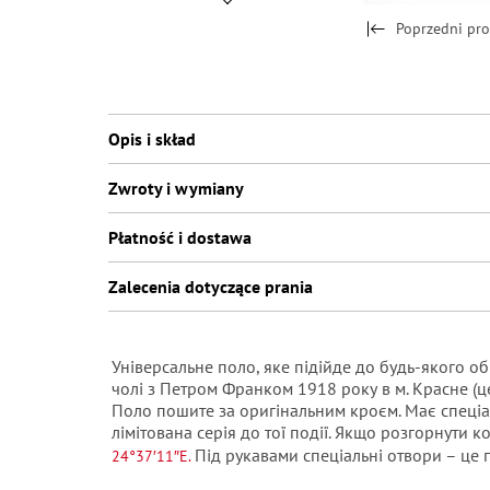
Poprzedni pr
Opis i skład
Zwroty i wymiany
Płatność i dostawa
Zalecenia dotyczące prania
Універсальне поло, яке підійде до будь-якого об
чолі з Петром Франком 1918 року в м. Красне (це
Поло пошите за оригінальним кроєм.
Має спеціа
лімітована серія до тої події.
Якщо розгорнути ко
Під рукавами спеціальні отвори – це 
24°37′11″E.