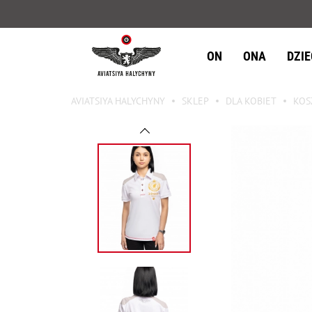
ON
ONA
DZI
AVIATSIYA HALYCHYNY
SKLEP
DLA KOBIET
KOS