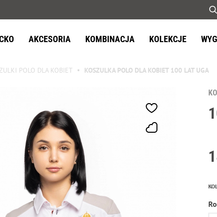
ECKO
AKCESORIA
KOMBINACJA
KOLEKCJE
WYG
ZULKI POLO DLA KOBIET
KOSZULKA POLO DLA KOBIET 100 LAT UGA
KO
1
1
KO
Ro