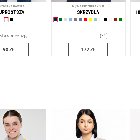
OSZULKA DAMSKA
MĘSKA KOSZULKA POLO
JPROSTSZA
SKRZYDŁA
1
staw recenzję
(31)
98
ZŁ
172
ZŁ