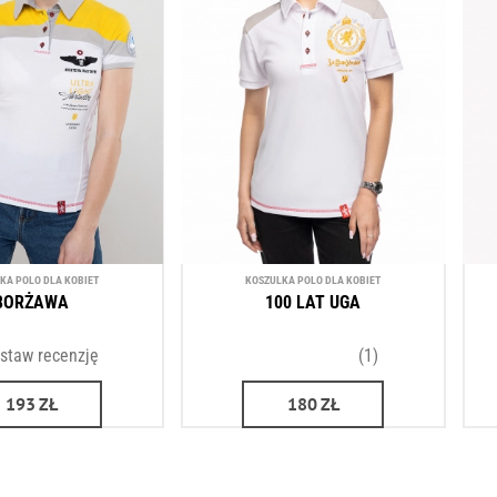
KA POLO DLA KOBIET
KOSZULKA POLO DLA KOBIET
BORŻAWA
100 LAT UGA
staw recenzję
(1)
193
ZŁ
180
ZŁ