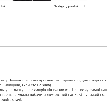
odukt
Następny produkt
разу.
Вишивка на поло присвячена сторіччю від дня створення Л
 Львівщина, якби хто не знав).
льну петличку для окулярів під ґудзиками.
На лівому рукаві виши
мірець, то можна побачити друкований напис «Літунський пол
провітрювачі.