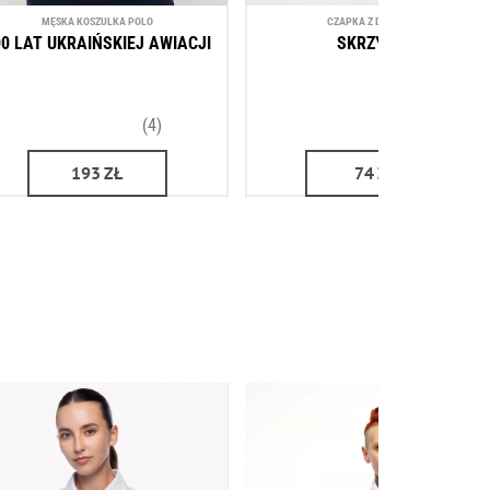
MĘSKA KOSZULKA POLO
CZAPKА Z DASZKIEM
00 LAT UKRAIŃSKIEJ AWIACJI
SKRZYDŁA
(4)
(5)
193
ZŁ
74
ZŁ