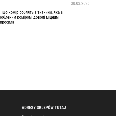
30.03.2026
 що комір роблять з тканини, яка з
робленим коміром, доволі міцним.
 просила
ADRESY SKLEPÓW TUTAJ