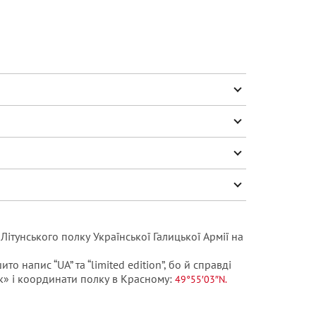
ітунського полку Української Галицької Армії на
то напис “UA” та “limited edition”, бо й справді
к» і координати полку в Красному:
49°55′03″N.