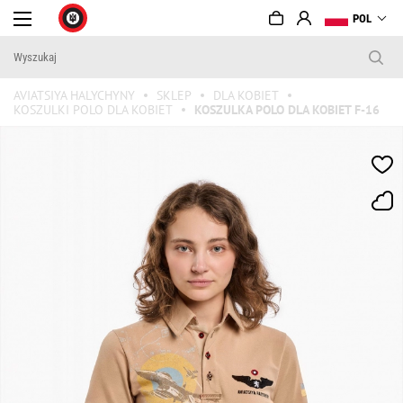
POL
AVIATSIYA HALYCHYNY
SKLEP
DLA KOBIET
KOSZULKI POLO DLA KOBIET
KOSZULKA POLO DLA KOBIET F-16