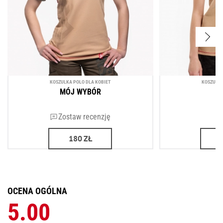
KOSZULKA POLO DLA KOBIET
KOSZULKA
MÓJ WYBÓR
Zostaw recenzję
180
ZŁ
OCENA OGÓLNA
5.00