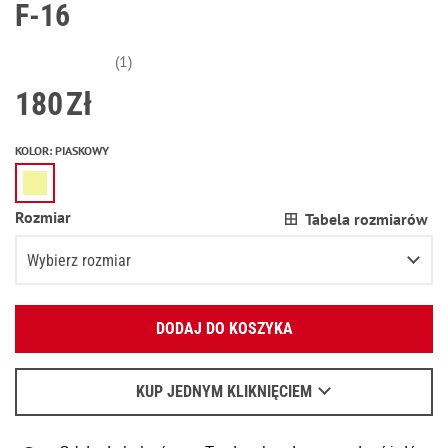
F-16
(1)
180
Zł
KOLOR
:
PIASKOWY
Rozmiar
Tabela rozmiarów
Wybierz rozmiar
Podaj swój adres e-mail:
XS
DODAJ DO KOSZYKA
OK
S
Wyślemy list, aby poznać szczegóły.
M
KUP JEDNYM KLIKNIĘCIEM
Kiedy czekać na e-mail - przeczytaj
tu
.
L