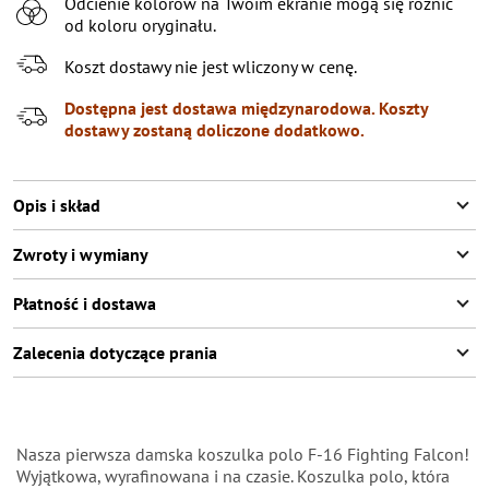
Odcienie kolorów na Twoim ekranie mogą się różnić
XL
od koloru oryginału.
XXL
Pozostało
3
przedmioty
Koszt dostawy nie jest wliczony w cenę.
XXXL
Pozostało
2
przedmioty
Dostępna jest dostawa międzynarodowa. Koszty
dostawy zostaną doliczone dodatkowo.
Opis i skład
Zwroty i wymiany
Płatność i dostawa
Zalecenia dotyczące prania
Nasza pierwsza damska koszulka polo F-16 Fighting Falcon!
Wyjątkowa, wyrafinowana i na czasie. Koszulka polo, która