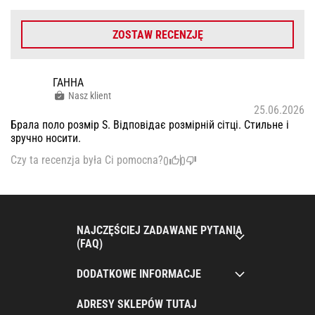
ZOSTAW RECENZJĘ
ГАННА
Nasz klient
25.06.2026
Брала поло розмір S. Відповідає розмірній сітці. Стильне і
зручно носити.
Czy ta recenzja była Ci pomocna?
0
0
NAJCZĘŚCIEJ ZADAWANE PYTANIA
(FAQ)
DODATKOWE INFORMACJE
ADRESY SKLEPÓW TUTAJ