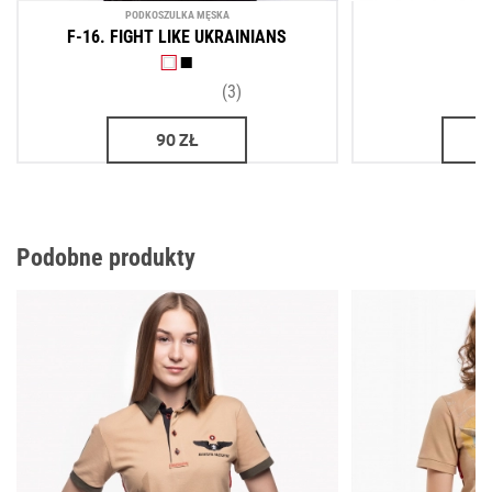
PODKOSZULKA MĘSKA
P
F-16. FIGHT LIKE UKRAINIANS
(3)
90
ZŁ
Podobne produkty