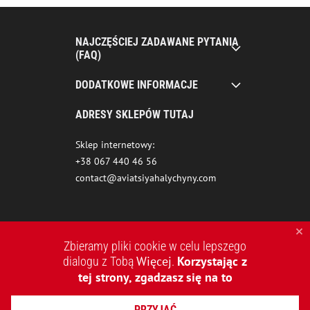
NAJCZĘŚCIEJ ZADAWANE PYTANIA
(FAQ)
DODATKOWE INFORMACJE
ADRESY SKLEPÓW TUTAJ
Sklep internetowy:
+38 067 440 46 56
contact@aviatsiyahalychyny.com
Zbieramy pliki cookie w celu lepszego
Więcej
Korzystając z
dialogu z Tobą
.
tej strony, zgadzasz się na to
2015-2026 © AVIATSIYA HALYCHYNY – UKRAIŃSKA MARKA
PRZYJĄĆ