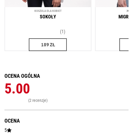
KOSZULA DLA KOBIET
ЖІН
SOKOŁY
MIGRA
(1)
189
ZŁ
OCENA OGÓLNA
5.00
(2 recenzje)
OCENA
5