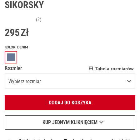
SIKORSKY
(2)
295
Zł
KOLOR
:
DENIM
Rozmiar
Tabela rozmiarów
Wybierz rozmiar
Podaj swój adres e-mail:
XS
DODAJ DO KOSZYKA
OK
S
Wyślemy list, aby poznać szczegóły.
M
KUP JEDNYM KLIKNIĘCIEM
Kiedy czekać na e-mail - przeczytaj
tu
.
L