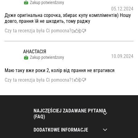
Zakup potwierdzony
05.12.2024
Дуже оригінальна сорочка, збирає купу компліментів) Ношу
довго, прання їй не шкодить, тому раджу
Czy ta recenzja była Ci pomocna?
0
0
АНАСТАСІЯ
10.09.2024
Zakup potwierdzony
Маю таку вже роки 2, колір від прання не втратився
Czy ta recenzja była Ci pomocna?
1
0
NAJCZĘŚCIEJ ZADAWANE PYTANIA
(FAQ)
DODATKOWE INFORMACJE