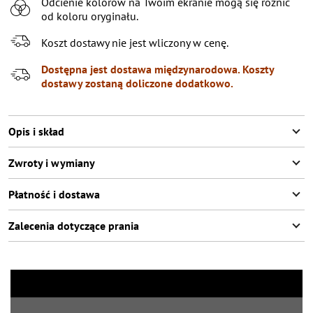
Odcienie kolorów na Twoim ekranie mogą się różnić
XL
od koloru oryginału.
XXL
Pozostało
3
przedmioty
Koszt dostawy nie jest wliczony w cenę.
XXXL
Dostępna jest dostawa międzynarodowa. Koszty
dostawy zostaną doliczone dodatkowo.
Opis i skład
Zwroty i wymiany
Płatność i dostawa
Zalecenia dotyczące prania