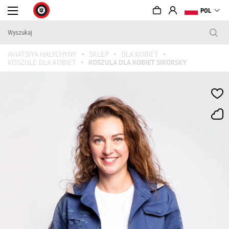
POL
AVIATSIYA HALYCHYNY
SKLEP
DLA KOBIET
KOSZULE DLA KOBIET
KOSZULA DLA KOBIET SIKORSKY