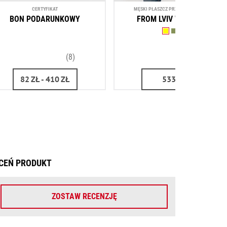
CERTYFIKAT
MĘSKI PŁASZCZ PRZECIWDESZCZOWY
BON PODARUNKOWY
FROM LVIV WITH RAIN
(8)
(3)
82
ZŁ
- 410
ZŁ
533
ZŁ
CEŃ PRODUKT
ZOSTAW RECENZJĘ