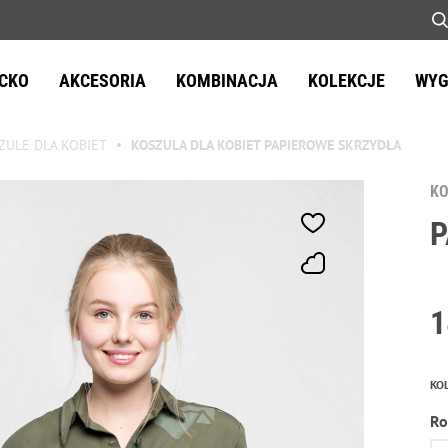
ECKO
AKCESORIA
KOMBINACJA
KOLEKCJE
WYG
ZULE DLA KOBIET
KOSZULA DLA KOBIET PAPIEROWE SKRZYDŁA
KO
P
1
KO
Ro