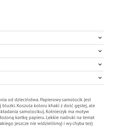
nia od dzieciństwa. Papierowy samolocik jest
 bluzki. Koszula koloru khaki z dość gęstej, ale
m składania samolociku). Kołnierzyk ma motyw
złożoną kartkę papieru. Lekkie nadruki na temat
kiego jeszcze nie widzieliśmy) i wy chyba też)