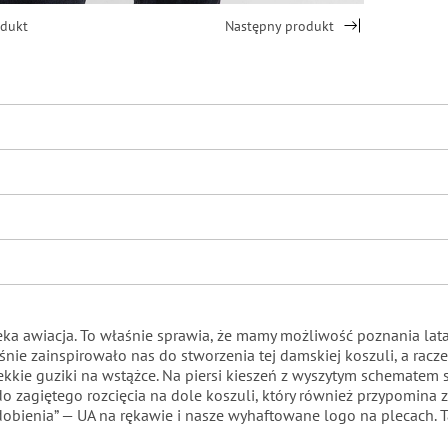
odukt
Następny produkt
ieka awiacja. To właśnie sprawia, że mamy możliwość poznania lata
śnie zainspirowało nas do stworzenia tej damskiej koszuli, a raczej
e lekkie guziki na wstążce. Na piersi kieszeń z wyszytym schemate
 do zagiętego rozcięcia na dole koszuli, który również przypomina 
zdobienia” — UA na rękawie i nasze wyhaftowane logo na plecach. Ta