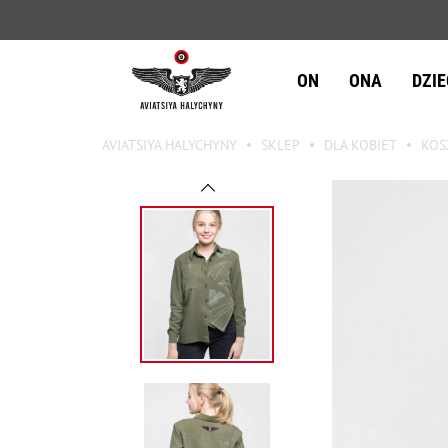
ON
ONA
DZI
AVIATSIYA HALYCHYNY
SKLEP
DLA KOBIET
KOS