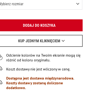
Wybierz rozmiar
XS
Podaj swój adres e-mail:
S
DODAJ DO KOSZYKA
OK
M
Wyślemy list, aby poznać szczegóły.
L
KUP JEDNYM KLIKNIĘCIEM
Kiedy czekać na e-mail - przeczytaj
tu
.
Odcienie kolorów na Twoim ekranie mogą się
różnić od koloru oryginału.
Koszt dostawy nie jest wliczony w cenę.
Dostępna jest dostawa międzynarodowa.
Koszty dostawy zostaną doliczone
dodatkowo.