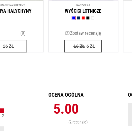
WANIE NA PREZENT
NASZYWKА
IYA HALYCHYNY
WYŚCIGI LOTNICZE
(9)
Zostaw recenzję
16
ZŁ
16
ZŁ
6
ZŁ
OCENA OGÓLNA
O
5.00
2
(2 recenzje)