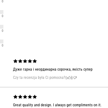
0
0
0
0
Дуже гарна і неординарна сорочка, якість супер
Czy ta recenzja była Ci pomocna?
0
0
Great quality and design. I always get compliments on it.