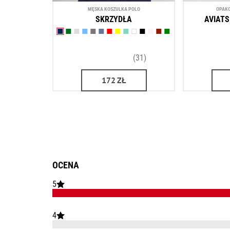
MĘSKA KOSZULKA POLO
OPAKO
SKRZYDŁA
AVIATS
(31)
172
ZŁ
OCENA
5
4