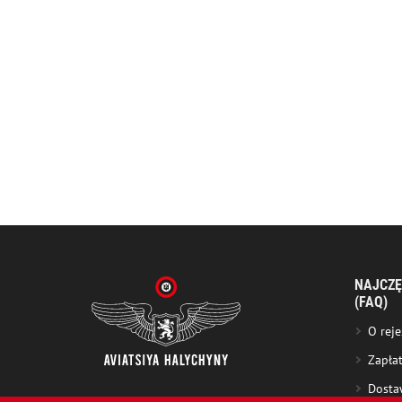
NAJCZĘ
(FAQ)
O reje
Zapła
Dosta