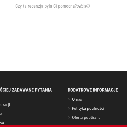
Czy ta recenzja była Ci pomocna?
2
0
ŚCIEJ ZADAWANE PYTANIA
DODATKOWE INFORMACJE
O nas
stracji
Polityka poufności
ta
Oferta publiczna
wa
Roundel Club