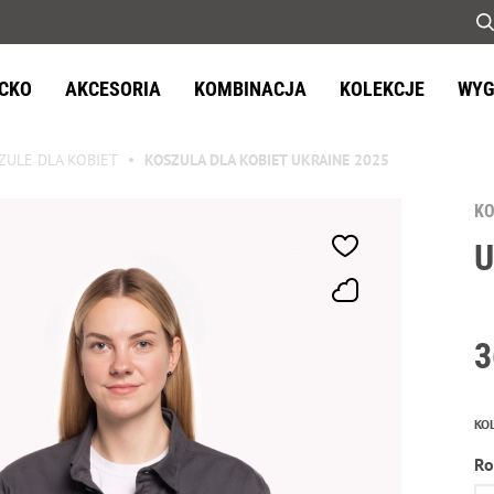
ECKO
AKCESORIA
KOMBINACJA
KOLEKCJE
WYG
ZULE DLA KOBIET
KOSZULA DLA KOBIET UKRAINE 2025
KO
U
3
KO
Ro