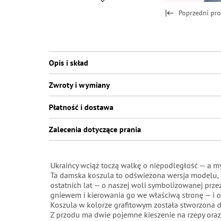
Poprzedni pr
Opis i skład
Zwroty i wymiany
Płatność i dostawa
Zalecenia dotyczące prania
Ukraińcy wciąż toczą walkę o niepodległość — a 
Ta damska koszula to odświeżona wersja modelu, k
ostatnich lat — o naszej woli symbolizowanej prze
gniewem i kierowania go we właściwą stronę — i oc
Koszula w kolorze grafitowym została stworzona dl
Z przodu ma dwie pojemne kieszenie na rzepy ora