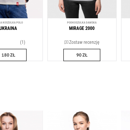
A KOSZULKA POLO
PODKOSZULKA DAMSKA
UKRAINA
MIRAGE 2000
(1)
Zostaw recenzję
180
ZŁ
90
ZŁ