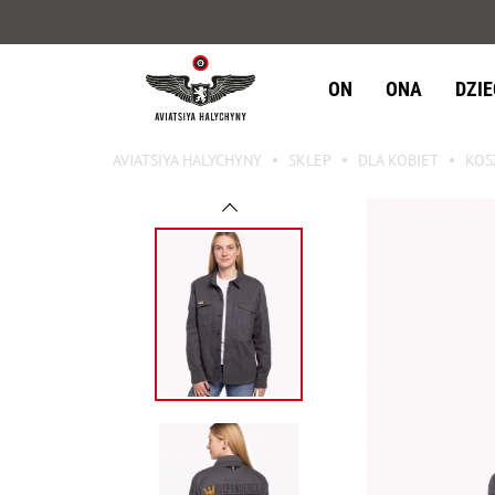
ON
ONA
DZI
AVIATSIYA HALYCHYNY
SKLEP
DLA KOBIET
KOS