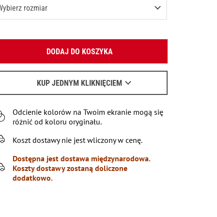
Wybierz rozmiar
XS
Podaj swój adres e-mail:
S
DODAJ DO KOSZYKA
OK
M
Wyślemy list, aby poznać szczegóły.
L
KUP JEDNYM KLIKNIĘCIEM
Kiedy czekać na e-mail - przeczytaj
tu
.
XL
Odcienie kolorów na Twoim ekranie mogą się
XXL
różnić od koloru oryginału.
XXXL
Pozostało
2
przedmioty
Koszt dostawy nie jest wliczony w cenę.
Dostępna jest dostawa międzynarodowa.
Koszty dostawy zostaną doliczone
dodatkowo.