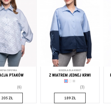
НОЧА СОРОЧКА
KOSZULA DLA KOBIET
ACJA PTAKÓW
Z WIATREM JEDNEJ KRWI
(6)
(3)
205
ZŁ
189
ZŁ