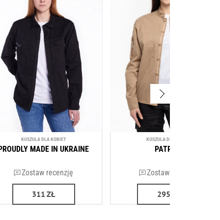
KOSZULA DLA KOBIET
KOSZULA DLA KOBIET
PROUDLY MADE IN UKRAINE
PATRIOT
Zostaw recenzję
Zostaw recenzję
311
ZŁ
295
ZŁ