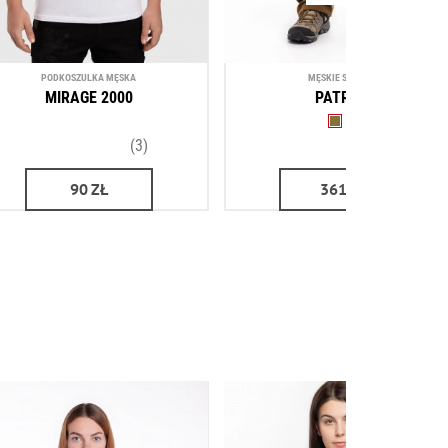
PODKOSZULKA MĘSKA
MĘSKIE SPODNIE
MIRAGE 2000
PATRIOT
(3)
(5)
90
ZŁ
361
ZŁ