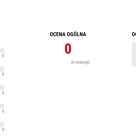
OCENA OGÓLNA
O
0
0
(0 recenzji)
0
0
0
0