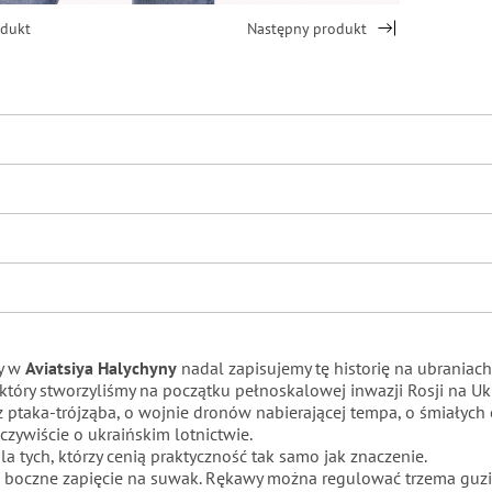
odukt
Następny produkt
my w
Aviatsiya Halychyny
nadal zapisujemy tę historię na ubraniach
tóry stworzyliśmy na początku pełnoskalowej inwazji Rosji na Uk
z ptaka-trójząba, o wojnie dronów nabierającej tempa, o śmiałyc
zywiście o ukraińskim lotnictwie.
a tych, którzy cenią praktyczność tak samo jak znaczenie.
z boczne zapięcie na suwak. Rękawy można regulować trzema guzi