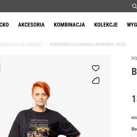
ECKO
AKCESORIA
KOMBINACJA
KOLEKCJE
WYG
KOSZULKI DLA KOBIET
PODKOSZULKA DAMSKA BOOMBOX MLRS
P
1
KO
Ro