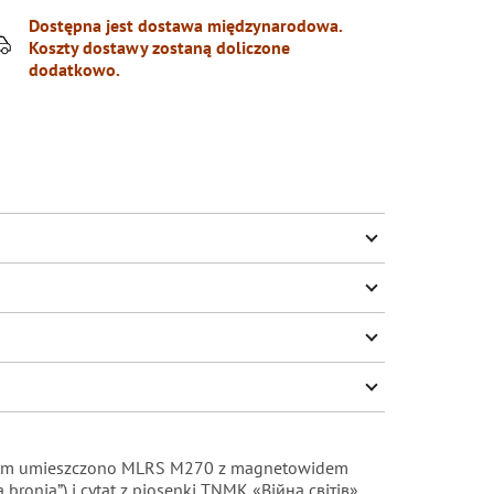
Dostępna jest dostawa międzynarodowa.
Koszty dostawy zostaną doliczone
dodatkowo.
którym umieszczono MLRS M270 z magnetowidem
bronią”) i cytat z piosenki TNMK «Війна світів»