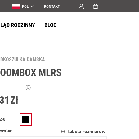
POL
KONTAKT
LĄD RODZINNY
BLOG
ODKOSZULKA DAMSKA
BOOMBOX MLRS
(0)
31
Zł
LOR
zmiar
Tabela rozmiarów