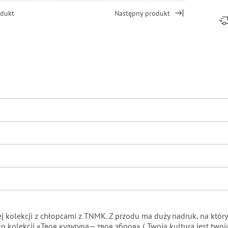
odukt
Następny produkt
nej kolekcji z chłopcami z TNMK. Z przodu ma duży nadruk, na 
 kolekcji «Твоя культура— твоя зброя» („Twoja kultura jest twoją 