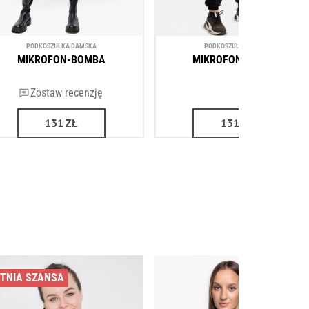
PODKOSZULKA DAMSKA
PODKOSZULKA MĘSKA
MIKROFON-BOMBA
MIKROFON-BOMBA
Zostaw recenzję
(2)
131
ZŁ
131
ZŁ
TNIA SZANSA