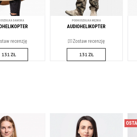
OSZULKA DAMSKA
PODKOSZULKA MĘSKA
OHELIKOPTER
AUDIOHELIKOPTER
staw recenzję
Zostaw recenzję
131
ZŁ
131
ZŁ
OSTA