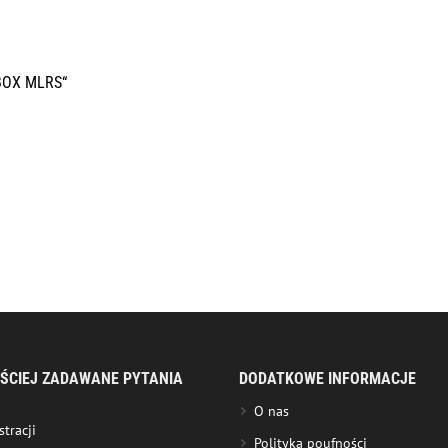
MBOX MLRS“
ŚCIEJ ZADAWANE PYTANIA
DODATKOWE INFORMACJE
O nas
stracji
Polityka poufności