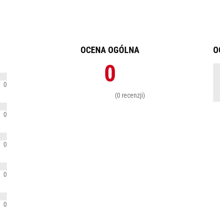
OCENA OGÓLNA
O
0
0
(0 recenzji)
0
0
0
0