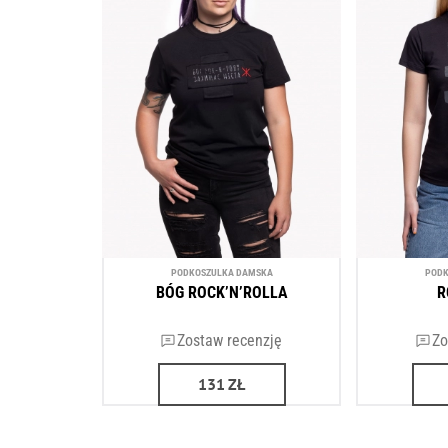
PODKOSZULKA DAMSKA
PODK
BÓG ROCK’N’ROLLA
R
Zostaw recenzję
Zo
131
ZŁ