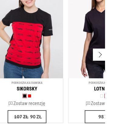
PODKOSZULKA DAMSKA
PODKOSZULKA DAMSKA
SIKORSKY
LOTNICZA
Zostaw recenzję
Zostaw recenzję
107
ZŁ
90
ZŁ
98
ZŁ