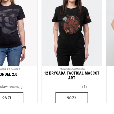
PODKOSZULKA DAMSKA
OSZULKA DAMSKA
12 BRYGADA TACTICAL MASCOT
ONDEL 2.0
ART
staw recenzję
(1)
98
ZŁ
90
ZŁ