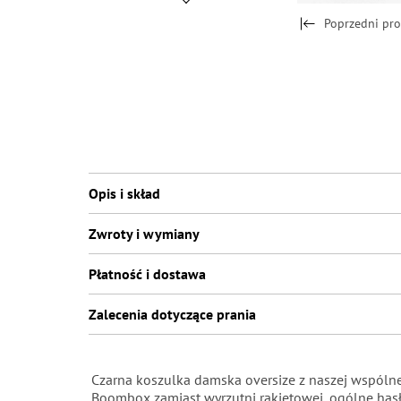
Poprzedni pr
Opis i skład
Zwroty i wymiany
Płatność i dostawa
Zalecenia dotyczące prania
Czarna koszulka damska oversize z naszej wspól
Boombox zamiast wyrzutni rakietowej, ogólne hasło