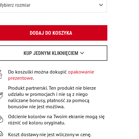
Wybierz rozmiar
S
Podaj swój adres e-mail:
M
DODAJ DO KOSZYKA
OK
L
Wyślemy list, aby poznać szczegóły.
XL
KUP JEDNYM KLIKNIĘCIEM
Kiedy czekać na e-mail - przeczytaj
tu
.
Do koszulki można dokupić
opakowanie
prezentowe
.
Produkt partnerski. Ten produkt nie bierze
udziału w promocjach i nie są z niego
naliczane bonusy, płatność za pomocą
bonusów nie jest możliwa.
Odcienie kolorów na Twoim ekranie mogą się
różnić od koloru oryginału.
Koszt dostawy nie jest wliczony w cenę.