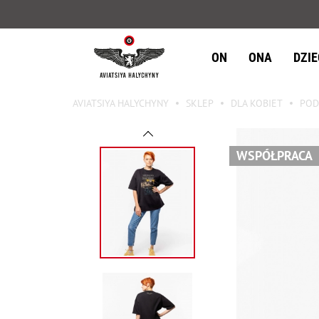
ON
ONA
DZI
AVIATSIYA HALYCHYNY
SKLEP
DLA KOBIET
POD
WSPÓŁPRACA