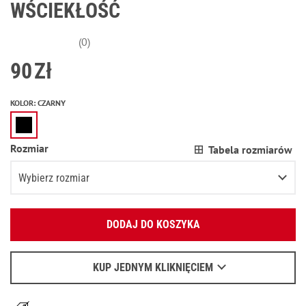
WŚCIEKŁOŚĆ
(0)
90
Zł
KOLOR
:
CZARNY
Rozmiar
Tabela rozmiarów
Wybierz rozmiar
Podaj swój adres e-mail:
XS
Pozostało
2
przedmioty
DODAJ DO KOSZYKA
OK
S
Wyślemy list, aby poznać szczegóły.
M
KUP JEDNYM KLIKNIĘCIEM
Kiedy czekać na e-mail - przeczytaj
tu
.
L
Poinformuj o dostępności