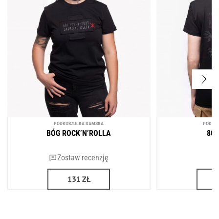
PODKOSZULKA DAMSKA
PODKO
BÓG ROCK’N’ROLLA
80
Zostaw recenzję
131
ZŁ