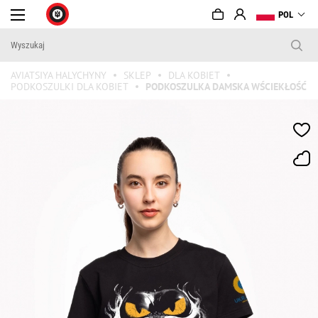
POL
AVIATSIYA HALYCHYNY
SKLEP
DLA KOBIET
PODKOSZULKI DLA KOBIET
PODKOSZULKA DAMSKA WŚCIEKŁOŚĆ