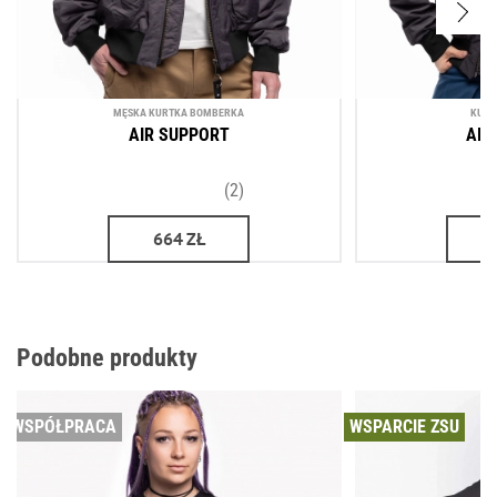
MĘSKA KURTKA BOMBERKA
KURT
AIR SUPPORT
AIR
(2)
664
ZŁ
Podobne produkty
WSPÓŁPRACA
WSPARCIE ZSU