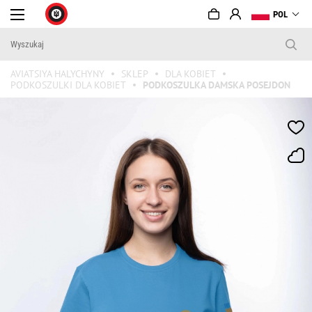
POL
AVIATSIYA HALYCHYNY
SKLEP
DLA KOBIET
PODKOSZULKI DLA KOBIET
PODKOSZULKA DAMSKA POSEJDON