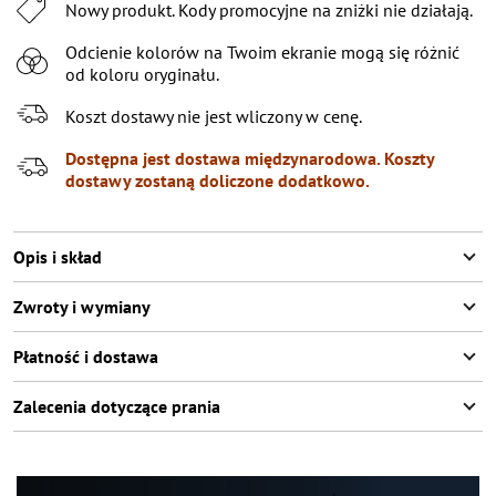
XL
Nowy produkt. Kody promocyjne na zniżki nie działają.
XXL
Pozostało
2
przedmioty
Odcienie kolorów na Twoim ekranie mogą się różnić
od koloru oryginału.
XXXL
Poinformuj o dostępności
Koszt dostawy nie jest wliczony w cenę.
Dostępna jest dostawa międzynarodowa. Koszty
dostawy zostaną doliczone dodatkowo.
Opis i skład
Zwroty i wymiany
Płatność i dostawa
Zalecenia dotyczące prania