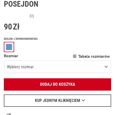
POSEJDON
(0)
90
Zł
KOLOR
:
CIEMNONIEBIESKI
Rozmiar
Tabela rozmiarów
Wybierz rozmiar
Podaj swój adres e-mail:
XS
DODAJ DO KOSZYKA
OK
S
Wyślemy list, aby poznać szczegóły.
M
KUP JEDNYM KLIKNIĘCIEM
Kiedy czekać na e-mail - przeczytaj
tu
.
L