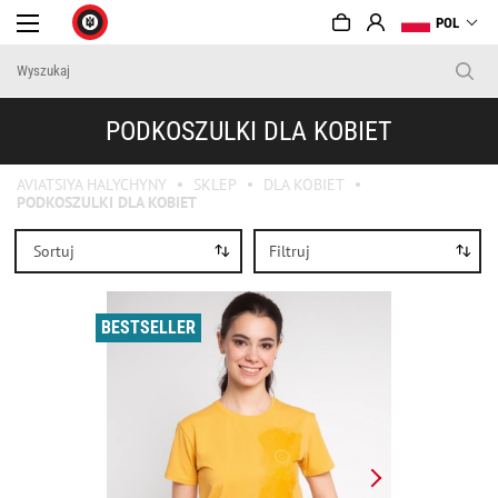
POL
PODKOSZULKI DLA KOBIET
AVIATSIYA HALYCHYNY
SKLEP
DLA KOBIET
PODKOSZULKI DLA KOBIET
Sortuj
Filtruj
BESTSELLER