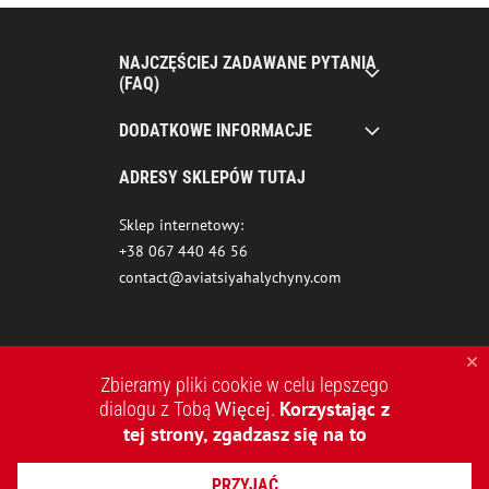
NAJCZĘŚCIEJ ZADAWANE PYTANIA
(FAQ)
DODATKOWE INFORMACJE
ADRESY SKLEPÓW TUTAJ
Sklep internetowy:
+38 067 440 46 56
contact@aviatsiyahalychyny.com
Zbieramy pliki cookie w celu lepszego
Więcej
Korzystając z
dialogu z Tobą
.
tej strony, zgadzasz się na to
2015-2026 © AVIATSIYA HALYCHYNY – UKRAIŃSKA MARKA
PRZYJĄĆ
ODZIEŻOWA