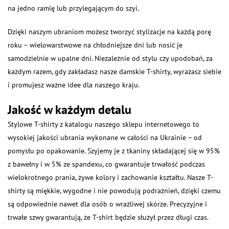
na jedno ramię lub przylegającym do szyi.
Dzięki naszym ubraniom możesz tworzyć stylizacje na każdą porę
roku – wielowarstwowe na chłodniejsze dni lub nosić je
samodzielnie w upalne dni. Niezależnie od stylu czy upodobań, za
każdym razem, gdy zakładasz nasze damskie T-shirty, wyrażasz siebie
i promujesz ważne idee dla naszego kraju.
Jakość w każdym detalu
Stylowe T-shirty z katalogu naszego sklepu internetowego to
wysokiej jakości ubrania wykonane w całości na Ukrainie – od
pomysłu po opakowanie. Szyjemy je z tkaniny składającej się w 95%
z bawełny i w 5% ze spandexu, co gwarantuje trwałość podczas
wielokrotnego prania, żywe kolory i zachowanie kształtu. Nasze T-
shirty są miękkie, wygodne i nie powodują podrażnień, dzięki czemu
są odpowiednie nawet dla osób o wrażliwej skórze. Precyzyjne i
trwałe szwy gwarantują, że T-shirt będzie służył przez długi czas.