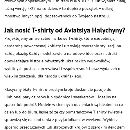
czerwonym dopasowanym T-shirtem BORN TO FLY lub wybierz białą,
luźną wersję F-22 na co dzień. A to dopiero początek – odkryj
mnóstwo innych opcji dopasowanych do Twojego nastroju.
Jak nosić T-shirty od Aviatsiya Halychyny?
Projektujemy uniwersalne markowe T-shirty, które uzupełniają
garderobę nowoczesnej kobiety i ułatwiają tworzenie stylizacji na
każdą okazję. Każdy model zawiera narodowe idee oraz nadruki
opowiadające historie odważnych ukraińskich wojowników,
wybitnych postaci z przeszłości i współczesności oraz wydarzeń o
wielkim znaczeniu dla narodu ukraińskiego.
Klasyczny biały T-shirt o prostym kroju doskonale pasuje do
ulubionej pary dżinsów lub spódnicy i sneakersów – idealny na
spacer lub podróż. Modele w ciemnych odcieniach są idealne na co
dzień lub do biura. Jasne żółte czy pomarańczowe T-shirty świetnie
sprawdzą się na spotkania z przyjaciółkami w weekend. Wybierz
spośród przedłużanych lub skróconych krojów, z szerokim dekoltem