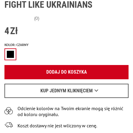
FIGHT LIKE UKRAINIANS
(0)
4
Zł
KOLOR
:
CZARNY
Podaj swój adres e-mail:
DODAJ DO KOSZYKA
OK
Wyślemy list, aby poznać szczegóły.
KUP JEDNYM KLIKNIĘCIEM
Kiedy czekać na e-mail - przeczytaj
tu
.
Odcienie kolorów na Twoim ekranie mogą się różnić
od koloru oryginału.
Koszt dostawy nie jest wliczony w cenę.