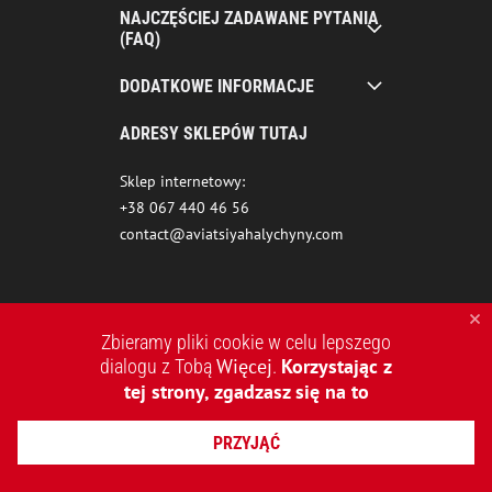
NAJCZĘŚCIEJ ZADAWANE PYTANIA
(FAQ)
DODATKOWE INFORMACJE
ADRESY SKLEPÓW TUTAJ
Sklep internetowy:
+38 067 440 46 56
contact@aviatsiyahalychyny.com
Zbieramy pliki cookie w celu lepszego
Więcej
Korzystając z
dialogu z Tobą
.
tej strony, zgadzasz się na to
2015-2026 © AVIATSIYA HALYCHYNY – UKRAIŃSKA MARKA
PRZYJĄĆ
ODZIEŻOWA
TWORZENIE STRON INTERNETOWYCH REDSTONE