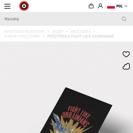
POL
AVIATSIYA HALYCHYNY
SKLEP
AKCESORIA
KARTKI POCZTOWE
POCZTÓWKA FIGHT LIKE UKRAINIANS