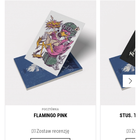
POCZTÓWKA
P
FLAMINGO PINK
STUS. T
Zostaw recenzję
Zos