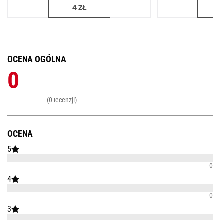
4
ZŁ
OCENA OGÓLNA
0
(0 recenzji)
OCENA
5
0
4
0
3