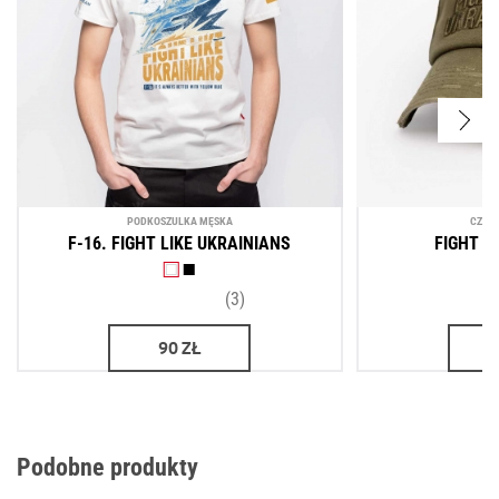
PODKOSZULKA MĘSKA
CZAPK
F-16. FIGHT LIKE UKRAINIANS
FIGHT L
(3)
90
ZŁ
Podobne produkty