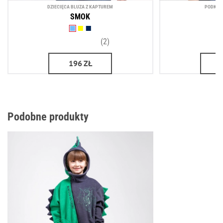
DZIECIĘCA BLUZA Z KAPTUREM
PODKOSZ
SMOK
(2)
196
ZŁ
Podobne produkty