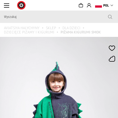
POL
AVIATSIYA HALYCHYNY
SKLEP
DLA DZIECI
DZIECIĘCE PIŻAMY I KIGURUMI
PIŻAMA KIGURUMI SMOK