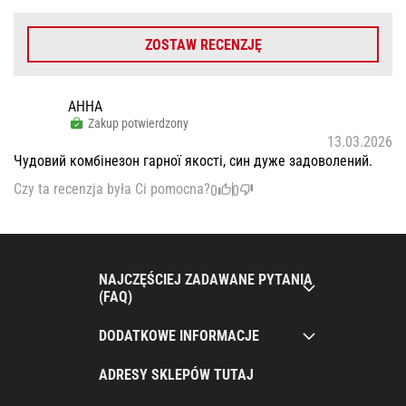
ZOSTAW RECENZJĘ
АННА
Zakup potwierdzony
13.03.2026
Чудовий комбінезон гарної якості, син дуже задоволений.
Czy ta recenzja była Ci pomocna?
0
0
NAJCZĘŚCIEJ ZADAWANE PYTANIA
(FAQ)
DODATKOWE INFORMACJE
ADRESY SKLEPÓW TUTAJ