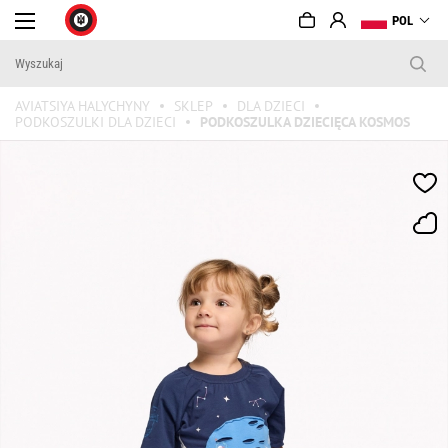
POL
AVIATSIYA HALYCHYNY
SKLEP
DLA DZIECI
PODKOSZULKI DLA DZIECI
PODKOSZULKA DZIECIĘCA KOSMOS