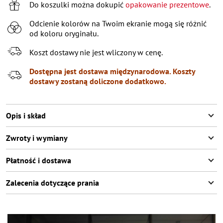
7-8 (122-128 СМ)
Do koszulki można dokupić
opakowanie prezentowe
.
9-10 (129-140 СМ)
Pozostała ostatnia pozycja
Odcienie kolorów na Twoim ekranie mogą się różnić
od koloru oryginału.
11-12 (141-146 СМ)
Poinformuj o dostępności
Koszt dostawy nie jest wliczony w cenę.
Dostępna jest dostawa międzynarodowa. Koszty
dostawy zostaną doliczone dodatkowo.
Opis i skład
Zwroty i wymiany
Płatność i dostawa
Zalecenia dotyczące prania