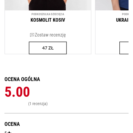
PODKOSZULKA DZIECIĘCA
PODKOSZ
KOSMOLIT KOSIV
UKRAINI
Zostaw recenzję
47
ZŁ
OCENA OGÓLNA
5.00
(1 recenzja)
OCENA