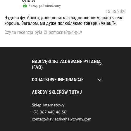
ОЛЬГА
Zakup potwierdzony
15.05.2026
Чудова футболка, доня носить із задоволенням, якість теж
хороша. Загалом, ми дуже полюбляємо товари «Авіації»
Czy ta recenzja była Ci pomocna?
0
0
NAJCZĘŚCIEJ ZADAWANE PYTANIA
(FAQ)
DODATKOWE INFORMACJE
ADRESY SKLEPÓW TUTAJ
Sklep internetowy:
+38 067 440 46 56
contact@aviatsiyahalychyny.com