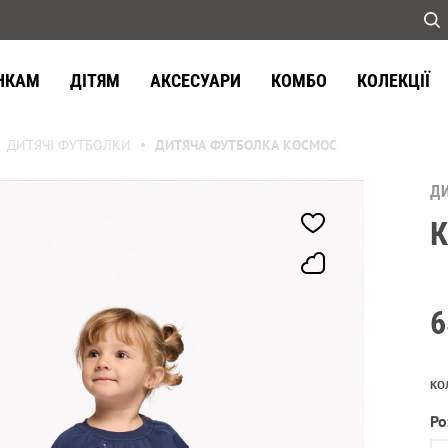
НКАМ
ДІТЯМ
АКСЕСУАРИ
КОМБО
КОЛЕКЦІЇ
ДИТЯЧІ ФУТБОЛКИ
ДИТЯЧА ФУТБОЛКА КОСМОС
Д
6
КО
Ро