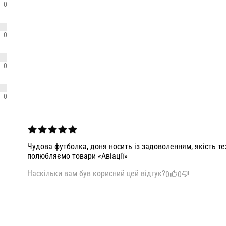
0
0
0
0
Чудова футболка, доня носить із задоволенням, якість т
полюбляємо товари «Авіації»
Наскільки вам був корисний цей відгук?
0
0