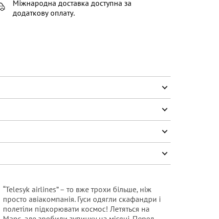
Міжнародна доставка доступна за
додаткову оплату.
“Telesyk airlines” – то вже трохи більше, ніж
просто авіакомпанія. Гуси одягли скафандри і
полетіли підкорювати космос! Летяться на
Марс, але зробили зупинку на місяці.
Перед