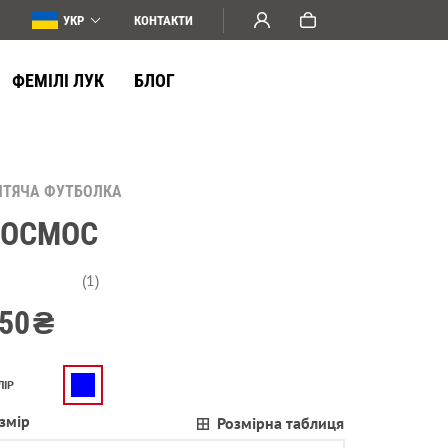
УКР
КОНТАКТИ
ФЕМІЛІ ЛУК
БЛОГ
ИТЯЧА ФУТБОЛКА
КОСМОС
(1)
50
₴
ЛІР
змір
Розмірна таблиця