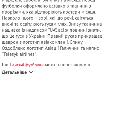
футболки оформлено вставкою тканини з
прорізами, яка відтворюють кратери місяця.
Навколо нього – зорі, які, до речі, світяться
вночі та освітлюють гусям глях.
Внизу тканинна
нашивка із надписом “UA”, всі ж повинні знати,
що це гуси з України.
Правий рукав прикрашає
шеврон з логотип авіакомпанії.
Спину
Оздоблено логотип Авіації Галичини та напис
“Telesyk airlines”.
Інші
можна переглянути в
дитячі футболки
каталозі.
Детальніше