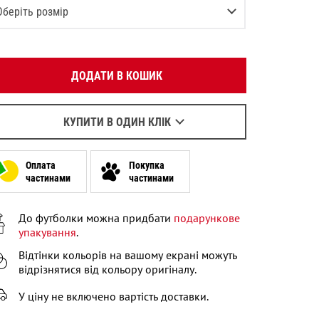
Вкажіть ваш номер телефону:
Оберіть розмір
OK
-2 (80-92 СМ)
Повідомити про наявність
Оберіть зручний для вас спосіб зв’язку:
3-4 (93-104 СМ)
Повідомити про наявність
ДОДАТИ В КОШИК
Зателефонувати
4-6 (105-115 СМ)
В залишку останній товар
Написати у Viber
6-7 (116-122 СМ)
Написати у WhatsApp
КУПИТИ В ОДИН КЛІК
Залишилося
2
речі
7-8 (122-128 СМ)
Оплата
Покупка
9-10 (129-140 СМ)
В залишку останній товар
частинами
частинами
11-12 (141-146 СМ)
Повідомити про наявність
До футболки можна придбати
подарункове
упакування
.
Відтінки кольорів на вашому екрані можуть
відрізнятися від кольору оригіналу.
У ціну не включено вартість доставки.