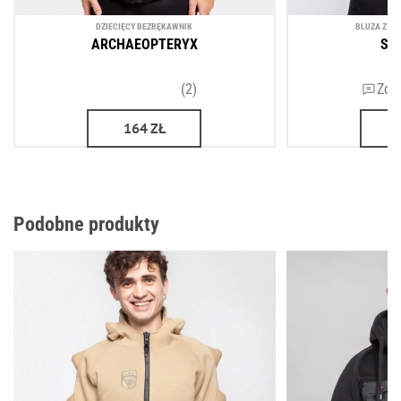
DZIECIĘCY BEZRĘKAWNIK
BLUZA Z K
ARCHAEOPTERYX
ST
(2)
Zos
164
ZŁ
Podobne produkty