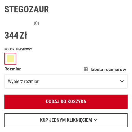
STEGOZAUR
(0)
344
Zł
KOLOR
:
PIASKOWY
Rozmiar
Tabela rozmiarów
Wybierz rozmiar
Podaj swój adres e-mail:
XS
DODAJ DO KOSZYKA
OK
S
Wyślemy list, aby poznać szczegóły.
M
KUP JEDNYM KLIKNIĘCIEM
Kiedy czekać na e-mail - przeczytaj
tu
.