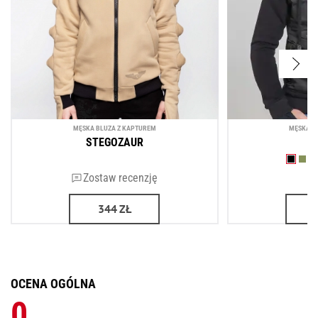
MĘSKA BLUZA Z KAPTUREM
MĘSKA B
STEGOZAUR
Zostaw recenzję
344
ZŁ
OCENA OGÓLNA
0