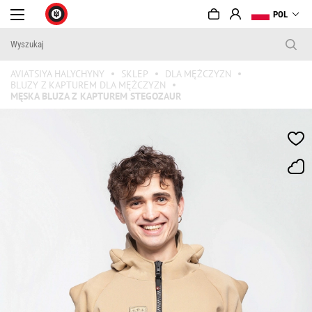
POL
AVIATSIYA HALYCHYNY
SKLEP
DLA MĘŻCZYZN
BLUZY Z KAPTUREM DLA MĘŻCZYZN
MĘSKA BLUZA Z KAPTUREM STEGOZAUR