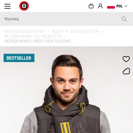
POL
AVIATSIYA HALYCHYNY
SKLEP
DLA MĘŻCZYZN
BEZRĘKAWNIKI DLA MĘŻCZYZN
BEZRĘKAWNIKI MĘSKI UKR FALCONS
BESTSELLER