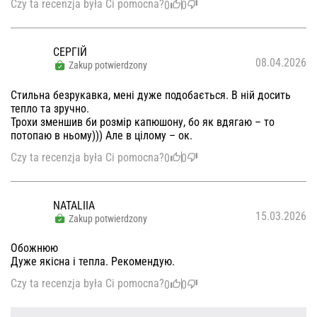
Czy ta recenzja była Ci pomocna?
0
0
СЕРГІЙ
08.04.2026
Zakup potwierdzony
Стильна безрукавка, мені дуже подобається. В ній досить
тепло та зручно.
Трохи зменшив би розмір капюшону, бо як вдягаю – то
потопаю в ньому))) Але в цілому – ок.
Czy ta recenzja była Ci pomocna?
0
0
NATALIIA
15.03.2026
Zakup potwierdzony
Обожнюю
Дуже якісна і тепла. Рекомендую.
Czy ta recenzja była Ci pomocna?
0
0