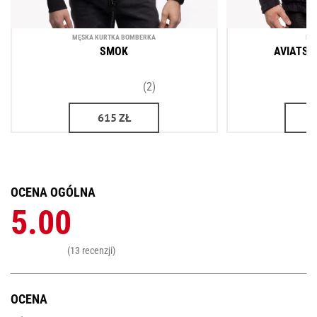
MĘSKA KURTKA BOMBERKA
KU
SMOK
AVIATSI
(2)
615
ZŁ
OCENA OGÓLNA
5.00
(13 recenzji)
OCENA