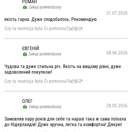
РОМАН
Zakup potwierdzony
31.07.2026
якість гарна. Дуже сподобалось. Рекомендую
Czy ta recenzja była Ci pomocna?
0
0
ЄВГЕНІЙ
08.06.2026
Zakup potwierdzony
Чудова та дуже стильна річ. Якість на вищому рівні, дуже
задоволений покупкою!
Czy ta recenzja była Ci pomocna?
0
0
ОЛЕГ
28.05.2026
Zakup potwierdzony
Замовляв пару років для себе та наразі така ж сама поїхала
до Нідерландів! Дуже зручна, легка та комфортна! Дякую!