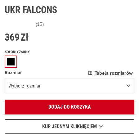
UKR FALCONS
(13)
369
Zł
KOLOR
:
CZARNY
Rozmiar
Tabela rozmiarów
Wybierz rozmiar
Podaj swój adres e-mail:
XS
DODAJ DO KOSZYKA
OK
S
Wyślemy list, aby poznać szczegóły.
M
Pozostało
2
przedmioty
KUP JEDNYM KLIKNIĘCIEM
Kiedy czekać na e-mail - przeczytaj
tu
.
L
Pozostało
2
przedmioty