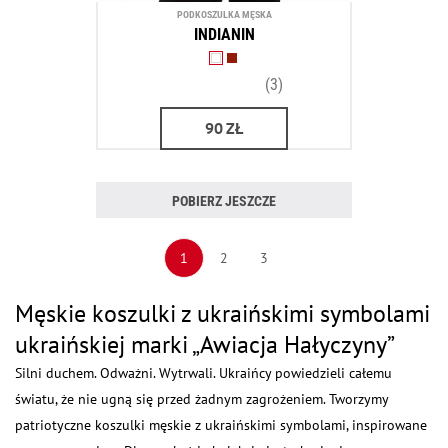
PODKOSZULKA MĘSKA
INDIANIN
(3)
90
ZŁ
POBIERZ JESZCZE
1
2
3
Męskie koszulki z ukraińskimi symbolami
ukraińskiej marki „Awiacja Hałyczyny”
Silni duchem. Odważni. Wytrwali. Ukraińcy powiedzieli całemu
światu, że nie ugną się przed żadnym zagrożeniem. Tworzymy
patriotyczne koszulki męskie z ukraińskimi symbolami, inspirowane