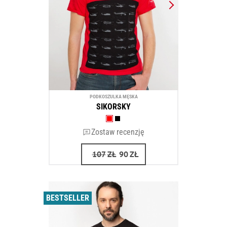
PODKOSZULKA MĘSKA
SIKORSKY
Zostaw recenzję
107
ZŁ
90
ZŁ
BESTSELLER