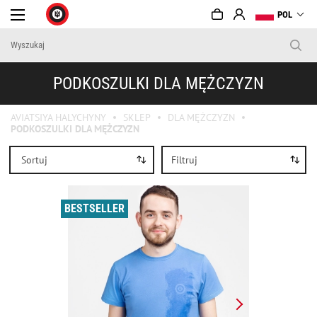
POL
PODKOSZULKI DLA MĘŻCZYZN
AVIATSIYA HALYCHYNY
SKLEP
DLA MĘŻCZYZN
PODKOSZULKI DLA MĘŻCZYZN
Sortuj
Filtruj
BESTSELLER