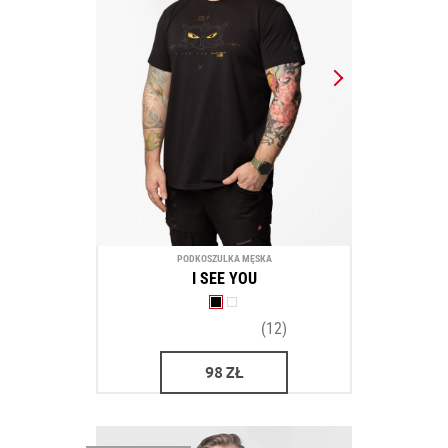
PODKOSZULKA MĘSKA
I SEE YOU
(12)
98
ZŁ