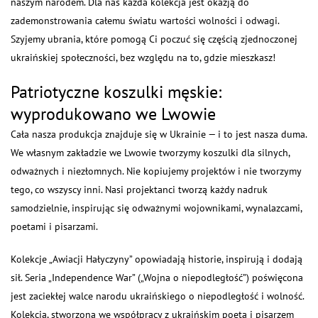
naszym narodem. Dla nas każda kolekcja jest okazją do
zademonstrowania całemu światu wartości wolności i odwagi.
Szyjemy ubrania, które pomogą Ci poczuć się częścią zjednoczonej
ukraińskiej społeczności, bez względu na to, gdzie mieszkasz!
Patriotyczne koszulki męskie:
wyprodukowano we Lwowie
Cała nasza produkcja znajduje się w Ukrainie — i to jest nasza duma.
We własnym zakładzie we Lwowie tworzymy koszulki dla silnych,
odważnych i niezłomnych. Nie kopiujemy projektów i nie tworzymy
tego, co wszyscy inni. Nasi projektanci tworzą każdy nadruk
samodzielnie, inspirując się odważnymi wojownikami, wynalazcami,
poetami i pisarzami.
Kolekcje „Awiacji Hałyczyny” opowiadają historie, inspirują i dodają
sił. Seria „Independence War” („Wojna o niepodległość”) poświęcona
jest zaciekłej walce narodu ukraińskiego o niepodległość i wolność.
Kolekcja, stworzona we współpracy z ukraińskim poetą i pisarzem