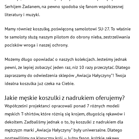
Serhijem Żadanem, na pewno spodoba się fanom współczesnej
literatury i muzyki.
Mamy również koszulkę, poświęconą samolotowi SU-27. To właśnie
te samoloty służą naszym pilotom do obrony nieba, zestrzeliwania
pocisków wroga i naszej ochrony.
Możemy długo opowiadać o naszych kolekcjach. Jesteśmy jednak
pewni, że lepiej zobaczyć jeden raz, niż 10 razy przeczytać. Dlatego
zapraszamy do odwiedzenia sklepów „Awiacja Hałyczyny”! Twoja
idealna koszulka już czeka na Ciebie.
Jakie męskie koszulki z nadrukiem oferujemy?
Współcześni projektanci opracowali ponad 7 różnych modeli
męskich T-shirtów, które różnią się krojem, długością rękawów i
dekoltem. Zadbaliśmy jednak o to, by koszulki z nadrukiem dla
mężczyzn marki „Awiacja Hałyczyny” były uniwersalne. Dlatego
postawiliśmy na klasyczny krój — luźny fason, krótkie rękawy,