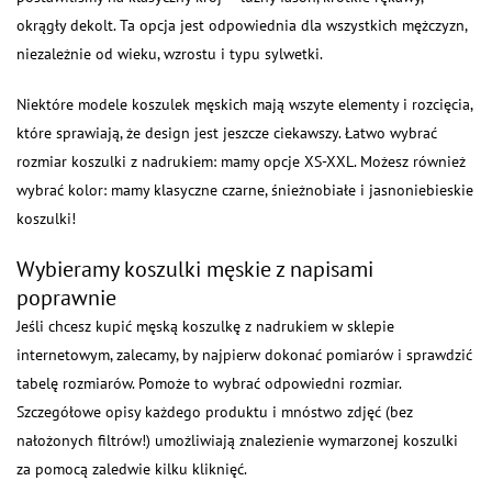
okrągły dekolt. Ta opcja jest odpowiednia dla wszystkich mężczyzn,
niezależnie od wieku, wzrostu i typu sylwetki.
Niektóre modele koszulek męskich mają wszyte elementy i rozcięcia,
które sprawiają, że design jest jeszcze ciekawszy. Łatwo wybrać
rozmiar koszulki z nadrukiem: mamy opcje XS-XXL. Możesz również
wybrać kolor: mamy klasyczne czarne, śnieżnobiałe i jasnoniebieskie
koszulki!
Wybieramy koszulki męskie z napisami
poprawnie
Jeśli chcesz kupić męską koszulkę z nadrukiem w sklepie
internetowym, zalecamy, by najpierw dokonać pomiarów i sprawdzić
tabelę rozmiarów. Pomoże to wybrać odpowiedni rozmiar.
Szczegółowe opisy każdego produktu i mnóstwo zdjęć (bez
nałożonych filtrów!) umożliwiają znalezienie wymarzonej koszulki
za pomocą zaledwie kilku kliknięć.