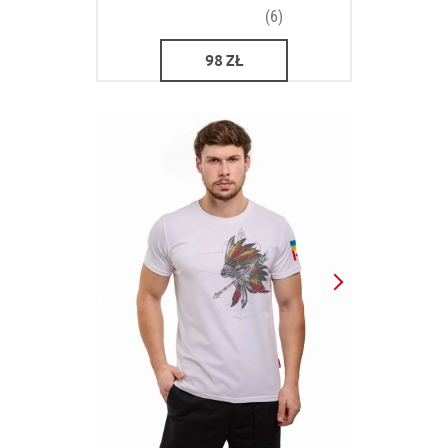
(6)
98
ZŁ