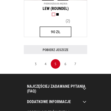
PODKOSZULKA MĘSKA
LEW (ROUNDEL)
(2)
90
ZŁ
POBIERZ JESZCZE
3
4
5
6
7
NAJCZĘŚCIEJ ZADAWANE PYTANIA
(FAQ)
DODATKOWE INFORMACJE