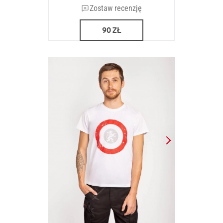
Zostaw recenzję
90
ZŁ