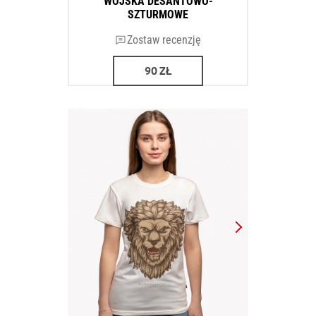
WOJSKA DESANTOWO-
SZTURMOWE
Zostaw recenzję
90
ZŁ