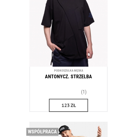
PODKOSZULKA MĘSKA
ANTONYCZ. STRZELBA
(1)
123
ZŁ
WSPÓŁPRACA