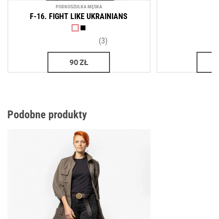
PODKOSZULKA MĘSKA
P
F-16. FIGHT LIKE UKRAINIANS
(3)
90
ZŁ
Podobne produkty