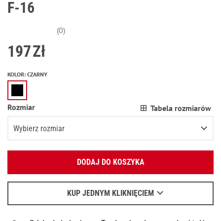
F-16
(0)
197
Zł
KOLOR
:
CZARNY
Rozmiar
Tabela rozmiarów
Wybierz rozmiar
Podaj swój adres e-mail:
XS
Poinformuj o dostępności
DODAJ DO KOSZYKA
OK
S
Pozostała ostatnia pozycja
Wyślemy list, aby poznać szczegóły.
M
Pozostała ostatnia pozycja
KUP JEDNYM KLIKNIĘCIEM
Kiedy czekać na e-mail - przeczytaj
tu
.
L