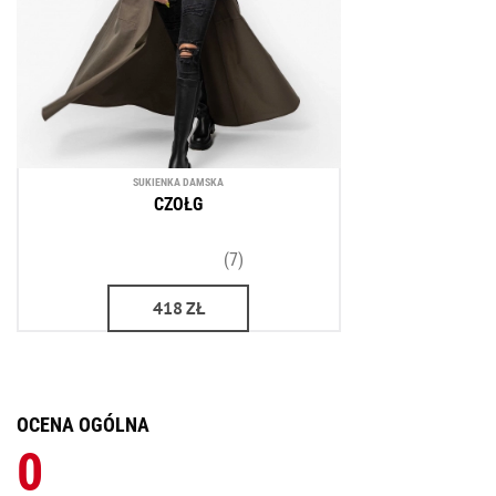
SUKIENKA DAMSKA
CZOŁG
(7)
418
ZŁ
OCENA OGÓLNA
0