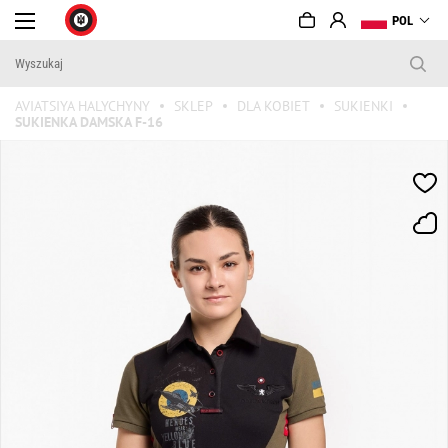
POL
AVIATSIYA HALYCHYNY
SKLEP
DLA KOBIET
SUKIENKI
SUKIENKA DAMSKA F-16