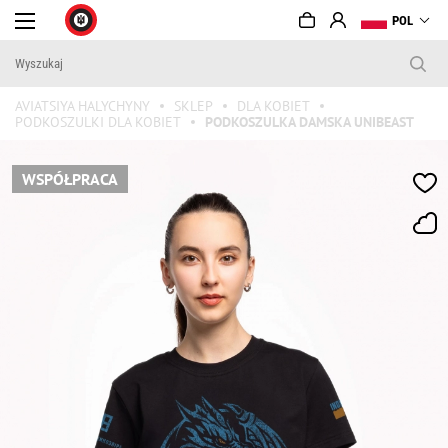
POL
AVIATSIYA HALYCHYNY
SKLEP
DLA KOBIET
PODKOSZULKI DLA KOBIET
PODKOSZULKA DAMSKA UNIBEAST
WSPÓŁPRACA