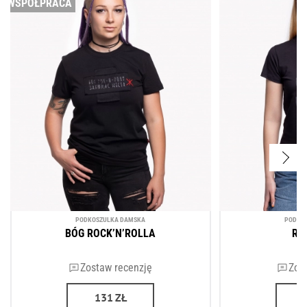
WSPÓŁPRACA
PODKOSZULKA DAMSKA
PODKO
BÓG ROCK’N’ROLLA
RO
Zostaw recenzję
Zos
131
ZŁ