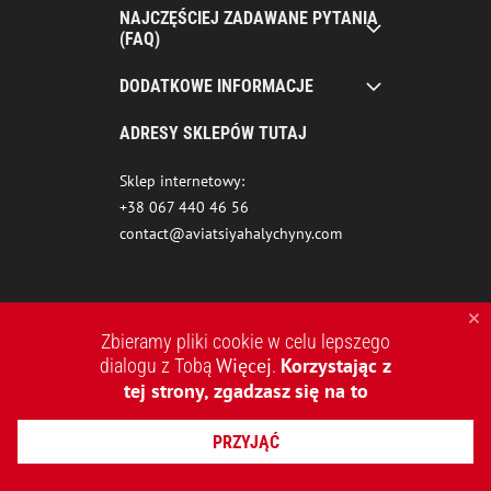
NAJCZĘŚCIEJ ZADAWANE PYTANIA
(FAQ)
DODATKOWE INFORMACJE
ADRESY SKLEPÓW TUTAJ
Sklep internetowy:
+38 067 440 46 56
contact@aviatsiyahalychyny.com
Zbieramy pliki cookie w celu lepszego
Więcej
Korzystając z
dialogu z Tobą
.
tej strony, zgadzasz się na to
2015-2026 © AVIATSIYA HALYCHYNY – UKRAIŃSKA MARKA
PRZYJĄĆ
ODZIEŻOWA
TWORZENIE STRON INTERNETOWYCH REDSTONE