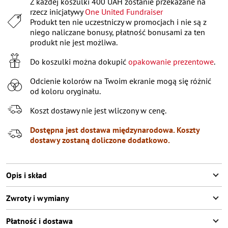
Z każdej koszulki 400 UAH zostanie przekazane na
XL
Pozostało
2
przedmioty
rzecz inicjatywy
One United Fundraiser
XXL
Poinformuj o dostępności
Produkt ten nie uczestniczy w promocjach i nie są z
niego naliczane bonusy, płatność bonusami za ten
XXXL
Poinformuj o dostępności
produkt nie jest możliwa.
Do koszulki można dokupić
opakowanie prezentowe
.
Odcienie kolorów na Twoim ekranie mogą się różnić
od koloru oryginału.
Koszt dostawy nie jest wliczony w cenę.
Dostępna jest dostawa międzynarodowa. Koszty
dostawy zostaną doliczone dodatkowo.
Opis i skład
Zwroty i wymiany
Płatność i dostawa