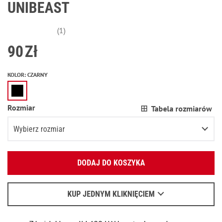
UNIBEAST
(1)
90
Zł
KOLOR
:
CZARNY
Rozmiar
Tabela rozmiarów
Wybierz rozmiar
Podaj swój adres e-mail:
XS
Poinformuj o dostępności
DODAJ DO KOSZYKA
OK
S
Pozostało
2
przedmioty
Wyślemy list, aby poznać szczegóły.
M
KUP JEDNYM KLIKNIĘCIEM
Kiedy czekać na e-mail - przeczytaj
tu
.
L
Poinformuj o dostępności