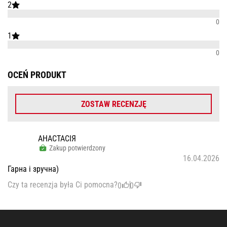
2
0
1
0
OCEŃ PRODUKT
ZOSTAW RECENZJĘ
АНАСТАСІЯ
Zakup potwierdzony
16.04.2026
Гарна і зручна)
Czy ta recenzja była Ci pomocna?
0
0