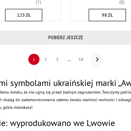
(1)
(6)
123
ZŁ
98
ZŁ
POBIERZ JESZCZE
2
...
1
2
3
10
imi symbolami ukraińskiej marki „A
całemu światu, że nie ugną się przed żadnym zagrożeniem. Tworzymy patri
t okazją do zademonstrowania całemu światu wartości wolności i odwagi.
, gdzie mieszkasz!
skie: wyprodukowano we Lwowie