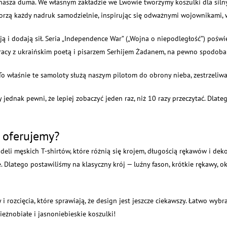
st nasza duma. We własnym zakładzie we Lwowie tworzymy koszulki dla sil
tworzą każdy nadruk samodzielnie, inspirując się odważnymi wojownikami, 
ują i dodają sił. Seria „Independence War” („Wojna o niepodległość”) pośw
racy z ukraińskim poetą i pisarzem Serhijem Żadanem, na pewno spodoba s
 właśnie te samoloty służą naszym pilotom do obrony nieba, zestrzeliwa
jednak pewni, że lepiej zobaczyć jeden raz, niż 10 razy przeczytać. Dla
m oferujemy?
li męskich T-shirtów, które różnią się krojem, długością rękawów i deko
 Dlatego postawiliśmy na klasyczny krój — luźny fason, krótkie rękawy, o
 rozcięcia, które sprawiają, że design jest jeszcze ciekawszy. Łatwo wyb
eżnobiałe i jasnoniebieskie koszulki!