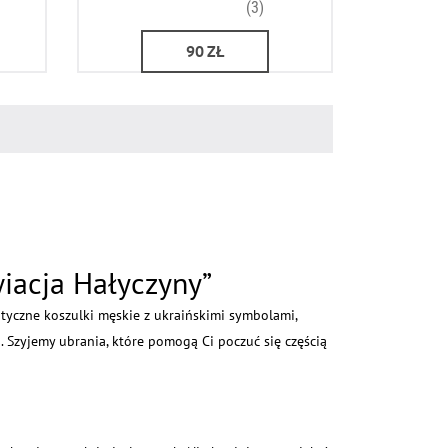
(3)
90
ZŁ
wiacja Hałyczyny”
otyczne koszulki męskie z ukraińskimi symbolami,
 Szyjemy ubrania, które pomogą Ci poczuć się częścią