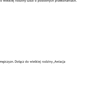
o wielkiej rodziny ludzi o podobnych przekonaniach.
ężczyzn. Dołącz do wielkiej rodziny „Awiacja