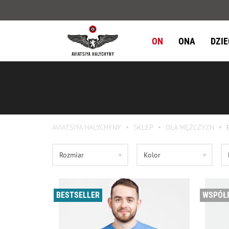
ON
ONA
DZI
AVIATSIYA HALYCHYNY
SKLEP
DLA MĘŻCZYZN
Rozmiar
Kolor
BESTSELLER
WSPÓŁ