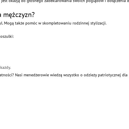
 jest okazją do głośnego zadeklarowania swoich poglądów i dołączenia d
la mężczyzn?
yl. Mogą także pomóc w skompletowaniu rodzinnej stylizacji.
oszulki:
każdy.
atności? Nasi menedżerowie wiedzą wszystko o odzieży patriotycznej dla m