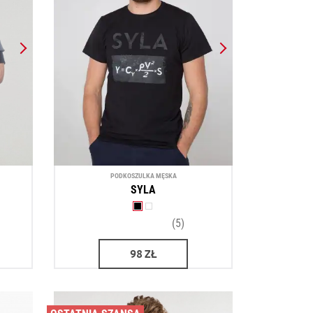
PODKOSZULKA MĘSKA
SYLA
(5)
98
ZŁ