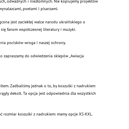
nych, odważnych i niezłomnych. Nie kopiujemy projektów
wynalazcami, poetami i pisarzami.
ięcona jest zaciekłej walce narodu ukraińskiego o
ię fanom współczesnej literatury i muzyki.
nia pocisków wroga i naszej ochrony.
tego zapraszamy do odwiedzenia sklepów „Awiacja
ltem. Zadbaliśmy jednak o to, by koszulki z nadrukiem
krągły dekolt. Ta opcja jest odpowiednia dla wszystkich
rać rozmiar koszulki z nadrukiem: mamy opcje XS-XXL.