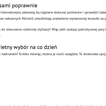
isami poprawnie
e internetowym, zalecamy, by najpierw dokonać pomiarów i sprawdzić tab
z nałożonych filtrów!) umożliwiają znalezienie wymarzonej koszulki za p
do stworzenia rodzinnej stylizacji! Więc jeśli szukasz patriotycznej pary
.
ietny wybór na co dzień
 z nadrukiem? Krótko mówiąc, można je nosić wszędzie. To doskonała opcja