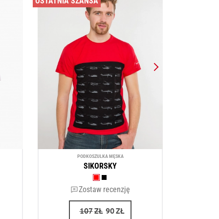
OSTATNIA SZANSA
PODKOSZULKA MĘSKA
SIKORSKY
Zostaw recenzję
107
ZŁ
90
ZŁ