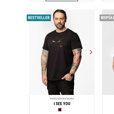
BESTSELLER
WSPÓŁ
PODKOSZULKA MĘSKA
I SEE YOU