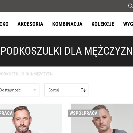
ECKO
AKCESORIA
KOMBINACJA
KOLEKCJE
WYG
PODKOSZULKI DLA MĘŻCZYZN
PODKOSZULKI DLA MĘŻCZYZN
Dostępność
Sortuj
PRACA
WSPÓŁPRACA