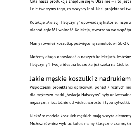
Cała nasza produkcja znajduje się w Ukrainie — i to je
i nie tworzymy tego, co wszyscy inni. Nasi projektanci 
Kolekcje „Awiacji Hałyczyny” opowiadają historie, inspir
niepodległość i wolność. Kolekcja, stworzona we współp
Mamy również koszulkę, poświęconą samolotowi SU-27. To
Możemy długo opowiadać o naszych kolekcjach. Jesteśmy 
Hałyczyny”! Twoja idealna koszulka już czeka na Ciebie.
Jakie męskie koszulki z nadrukie
Współcześni projektanci opracowali ponad 7 różnych mode
dla mężczyzn marki „Awiacja Hałyczyny” były uniwersalne.
mężczyzn, niezależnie od wieku, wzrostu i typu sylwetki.
Niektóre modele koszulek męskich mają wszyte elementy i
Możesz również wybrać kolor: mamy klasyczne czarne, śni