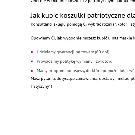
Obecnie w Ukrainie koszulka z patriotycznym nadrukiem
Jak kupić koszulki patriotyczne d
Konsultanci sklepu pomogą Ci wybrać rozmiar, kolor i st
Opowiemy Ci, jak wygodnie możesz kupić u nas męskie k
Udzielamy gwarancji na towary (60 dni).
Prowadzimy politykę wymiany i zwrotów.
Mamy program bonusowy, do którego może dołączyć 
Masz pytania, dotyczące zamawiania, dostawy i metod pł
Hałyczyny”!