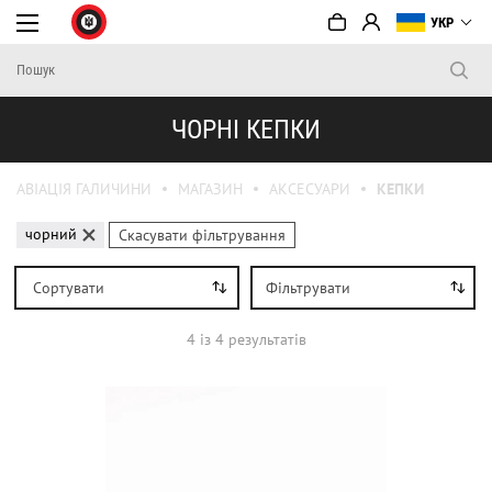
УКР
ЧОРНІ КЕПКИ
АВІАЦІЯ ГАЛИЧИНИ
МАГАЗИН
АКСЕСУАРИ
КЕПКИ
чорний
Скасувати фільтрування
Сортувати
Фільтрувати
4
iз
4
результатів