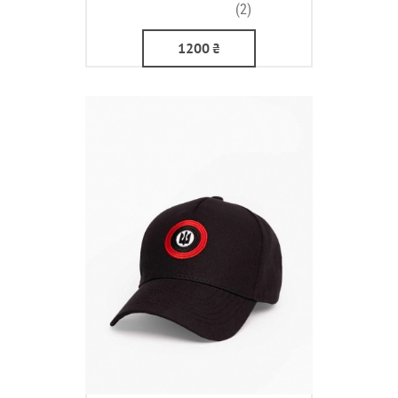
(2)
1200
₴