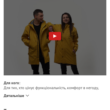
Для кого:
Для тих, хто цінує функціональність, комфорт в негоду,
яскраві кольори, вдалий і оригінальний дизайн, приємні
Детальніше
на дотик матеріали, завжди прагне підтримати якісне і
українське, любить Львів з його дощами.