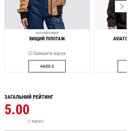
ЖІНОЧИЙ БОМБЕР
ЖІН
ВИЩИЙ ПІЛОТАЖ
AVIATSI
Залишити відгук
4600
₴
ЗАГАЛЬНИЙ РЕЙТИНГ
5.00
(1 відгук)