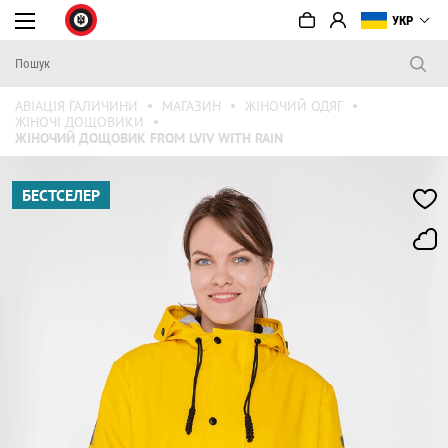
УКР
АВІАЦІЯ ГАЛИЧИНИ
МАГАЗИН
ЖІНОЧИЙ ОДЯГ
ЖІНОЧІ ДОЩОВИКИ
ЖІНОЧИЙ ДОЩОВИК FROM LVIV WITH RAIN
БЕСТСЕЛЕР