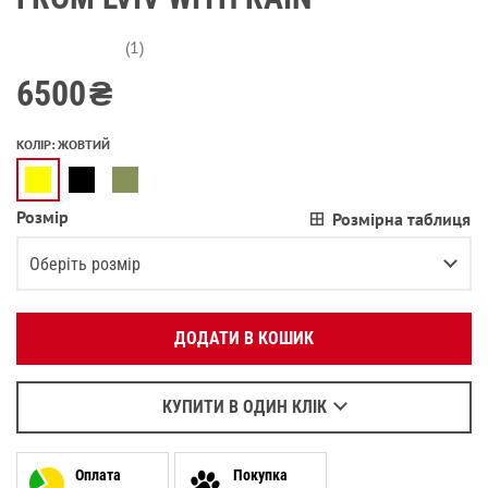
(1)
6500
₴
КОЛІР
:
ЖОВТИЙ
Розмір
Розмірна таблиця
Вкажіть ваш номер телефону:
OK
Оберіть розмір
Оберіть зручний для вас спосіб зв’язку:
L
ДОДАТИ В КОШИК
Зателефонувати
M
Написати у Viber
S
Написати у WhatsApp
КУПИТИ В ОДИН КЛІК
XL
XS
Оплата
Покупка