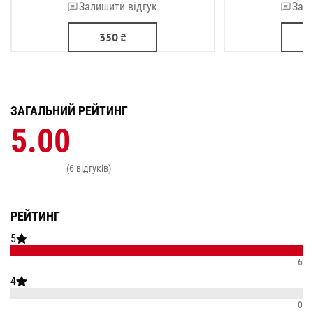
Залишити відгук
Зали
350
₴
ЗАГАЛЬНИЙ РЕЙТИНГ
5.00
(6 відгуків)
РЕЙТИНГ
5
6
4
0