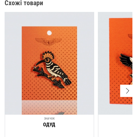
Схожі товари
ЗНАЧОК
ОДУД
Б