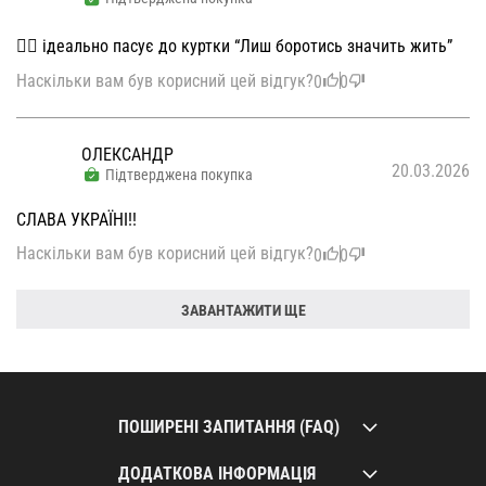
👌🏻 ідеально пасує до куртки “Лиш боротись значить жить”
Наскільки вам був корисний цей відгук?
0
0
ОЛЕКСАНДР
20.03.2026
Підтверджена покупка
СЛАВА УКРАЇНІ!!
Наскільки вам був корисний цей відгук?
0
0
ЗАВАНТАЖИТИ ЩЕ
ПОШИРЕНІ ЗАПИТАННЯ (FAQ)
ДОДАТКОВА ІНФОРМАЦІЯ