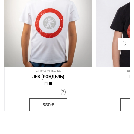
ДИТЯЧА ФУТБОЛКА
ДИТЯ
ЛЕВ (РОНДЕЛЬ)
Р
(2)
580
₴