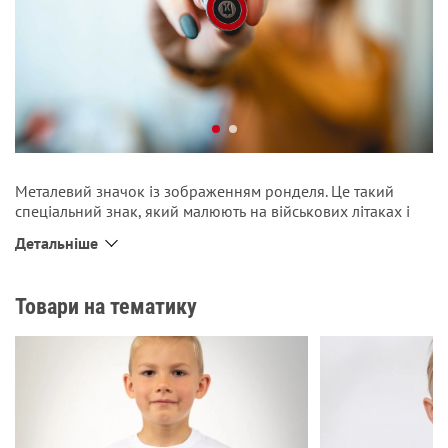
Металевий значок із зображенням ронделя. Це такий
спеціальний знак, який малюють на військових літаках і
який повторює кольори державного прапора.
Міцні
Детальніше
застібки добре триматимуть його на одязі чи на
наплічнику.
На значку стійка фарба.
Товари на тематику