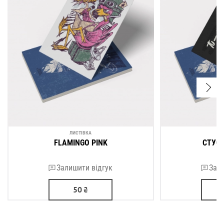
ЛИСТІВКА
FLAMINGO PINK
СТУС.
Залишити відгук
Зали
50
₴