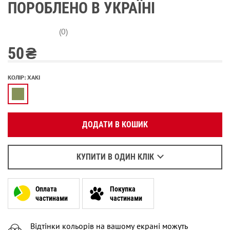
ПОРОБЛЕНО В УКРАЇНІ
(0)
50
₴
Вкажіть ваш номер телефону:
КОЛІР
:
ХАКІ
OK
Оберіть зручний для вас спосіб зв’язку:
ДОДАТИ В КОШИК
Зателефонувати
Написати у Viber
Написати у WhatsApp
КУПИТИ В ОДИН КЛІК
Оплата
Покупка
частинами
частинами
Відтінки кольорів на вашому екрані можуть