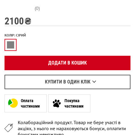
(0)
2100
₴
Вкажіть ваш номер телефону:
КОЛІР
:
СІРИЙ
OK
Оберіть зручний для вас спосіб зв’язку:
ДОДАТИ В КОШИК
Зателефонувати
Написати у Viber
Написати у WhatsApp
КУПИТИ В ОДИН КЛІК
Оплата
Покупка
частинами
частинами
Колабораційний продукт. Товар не бере участі в
акціях, з нього не нараховуються бонуси, оплатити
бонусами неможливо.