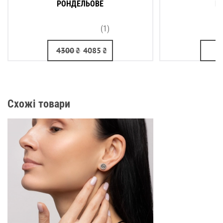
РОНДЕЛЬОВЕ
Р
(1)
4300
₴
4085
₴
Схожі товари