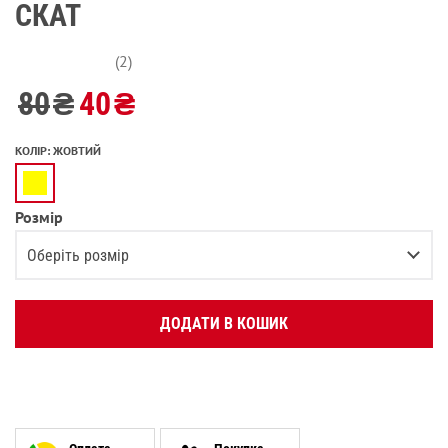
СКАТ
(2)
80
₴
40
₴
КОЛІР
:
ЖОВТИЙ
Розмір
Оберіть розмір
1.5-3 (14-16 СМ)
ДОДАТИ В КОШИК
4-7 (18-20 СМ)
Повідомити про наявність
8-12 (22-24 СМ)
Повідомити про наявність