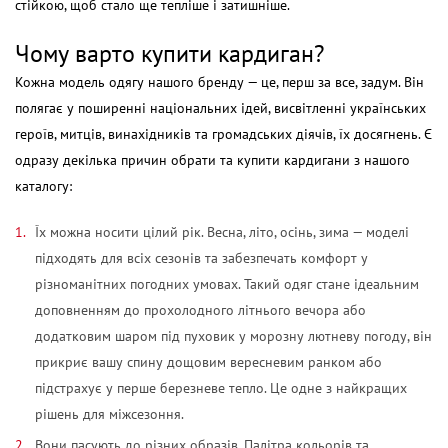
стійкою, щоб стало ще тепліше і затишніше.
Чому варто
купити кардиган
?
Кожна модель одягу нашого бренду — це, перш за все, задум. Він
полягає у поширенні національних ідей, висвітленні українських
героїв, митців, винахідників та громадських діячів, їх досягнень. Є
одразу декілька причин обрати та
купити кардигани
з нашого
каталогу:
Їх можна носити цілий рік. Весна, літо, осінь, зима — моделі
підходять для всіх сезонів та забезпечать комфорт у
різноманітних погодних умовах. Такий одяг стане ідеальним
доповненням до прохолодного літнього вечора або
додатковим шаром під пуховик у морозну лютневу погоду, він
прикриє вашу спину дощовим вересневим ранком або
підстрахує у перше березневе тепло. Це одне з найкращих
рішень для міжсезоння.
Вони пасують до різних образів. Палітра кольорів та