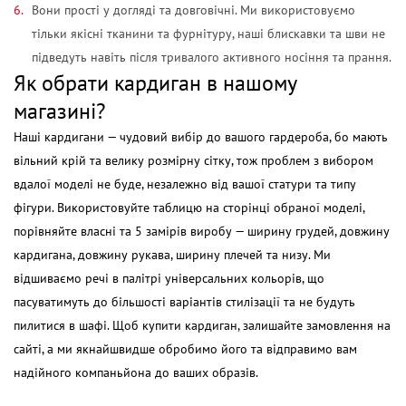
Вони прості у догляді та довговічні. Ми використовуємо
тільки якісні тканини та фурнітуру, наші блискавки та шви не
підведуть навіть після тривалого активного носіння та прання.
Як обрати кардиган в нашому
магазині?
Наші
кардигани
— чудовий вибір до вашого гардероба, бо мають
вільний крій та велику розмірну сітку, тож проблем з вибором
вдалої моделі не буде, незалежно від вашої статури та типу
фігури. Використовуйте таблицю на сторінці обраної моделі,
порівняйте власні та 5 замірів виробу — ширину грудей, довжину
кардигана, довжину рукава, ширину плечей та низу. Ми
відшиваємо речі в палітрі універсальних кольорів, що
пасуватимуть до більшості варіантів стилізації та не будуть
пилитися в шафі. Щоб
купити кардиган,
залишайте замовлення на
сайті, а ми якнайшвидше обробимо його та відправимо вам
надійного компаньйона до ваших образів.