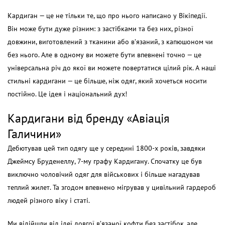
Кардиган
— це не тільки те, що про нього написано у Вікіпедії.
Він може бути дуже різним: з застібками та без них, різної
довжини, виготовлений з тканини або в’язаний, з капюшоном чи
без нього. Але в одному ви можете бути впевнені точно — це
універсальна річ до якої ви можете повертатися цілий рік. А наші
стильні кардигани
— це більше, ніж одяг, який хочеться носити
постійно. Це ідея і національний дух!
Кардигани від бренду «Авіація
Галичини»
Дебютував цей тип одягу ще у середині 1800-х років, завдяки
Джеймсу Бруденеллу, 7-му графу Кардигану. Спочатку це був
виключно чоловічий одяг для військових і більше нагадував
теплий жилет. Та згодом впевнено мігрував у цивільний гардероб
людей різного віку і статі.
Ми відійшли від ідеї довгої в’язаної кофти без застібок, але