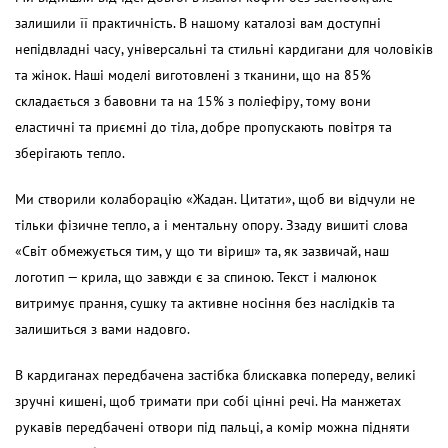
залишили її практичність. В нашому каталозі вам доступні
непідвладні часу, універсальні та
стильні кардигани
для чоловіків
та жінок. Наші моделі виготовлені з тканини, що на 85%
складається з бавовни та на 15% з поліефіру, тому вони
еластичні та приємні до тіла, добре пропускають повітря та
зберігають тепло.
Ми створили колаборацію «Жадан. Цитати», щоб ви відчули не
тільки фізичне тепло, а і ментальну опору. Ззаду вишиті слова
«Світ обмежується тим, у що ти віриш» та, як зазвичай, наш
логотип — крила, що завжди є за спиною. Текст і малюнок
витримує прання, сушку та активне носіння без наслідків та
залишиться з вами надовго.
В кардиганах передбачена застібка блискавка попереду, великі
зручні кишені, щоб тримати при собі цінні речі. На манжетах
рукавів передбачені отвори під пальці, а комір можна підняти