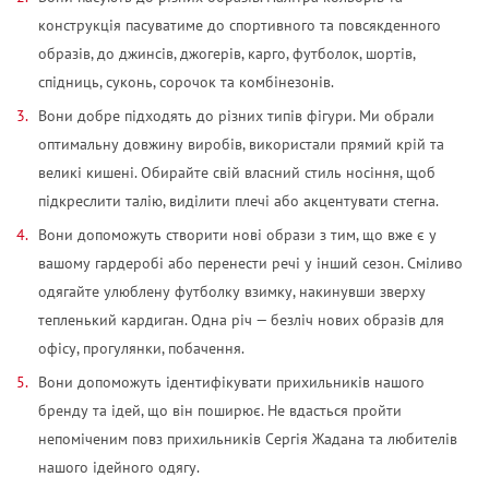
конструкція пасуватиме до спортивного та повсякденного
образів, до джинсів, джогерів, карго, футболок, шортів,
спідниць, суконь, сорочок та комбінезонів.
Вони добре підходять до різних типів фігури. Ми обрали
оптимальну довжину виробів, використали прямий крій та
великі кишені. Обирайте свій власний стиль носіння, щоб
підкреслити талію, виділити плечі або акцентувати стегна.
Вони допоможуть створити нові образи з тим, що вже є у
вашому гардеробі або перенести речі у інший сезон. Сміливо
одягайте улюблену футболку взимку, накинувши зверху
тепленький кардиган. Одна річ — безліч нових образів для
офісу, прогулянки, побачення.
Вони допоможуть ідентифікувати прихильників нашого
бренду та ідей, що він поширює. Не вдасться пройти
непоміченим повз прихильників Сергія Жадана та любителів
нашого ідейного одягу.