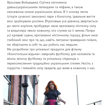
Ярослава Войцешека. Стрічка натхненна
давньоукраїнськими легендами та міфами, а також
неосяжною силою українських жінок. В її основу лягла
історія сучасної закоханої пари з Конотопу, ідеальне життя
якої зруйнували росіяни. Втративши усе дівчина, звертається
до свого коріння, пробуджує свою приховану містичну силу
та влаштовує пекло кожному, хто ступив на її землю. Попри
усі криваві сцени, притаманні містичному горору, фільм несе
глибокий сенс про те, що, навіть лютуючи праведним гнівом,
ми зберігаємо в собі те, що робить нас людьми.
Ми розробили три унікальні продукти для фільму
«Конотопська відьма»: оверсайз футболку для чоловіків та
жінок, жіночу футболку та унікальну спідницю з
переосмисленим традиційно українським стилем. Носіть з
гордістю і плекайте силу предків, що живе в кожному з нас.