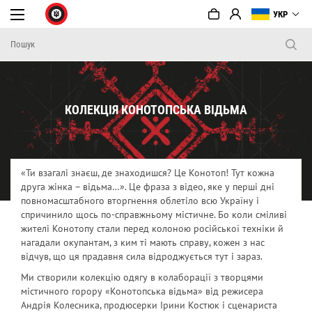
УКР
КОЛЕКЦІЯ КОНОТОПСЬКА ВІДЬМА
«Ти взагалі знаєш, де знаходишся? Це Конотоп! Тут кожна
друга жінка – відьма…». Це фраза з відео, яке у перші дні
повномасштабного вторгнення облетіло всю Україну і
спричинило щось по-справжньому містичне. Бо коли сміливі
жителі Конотопу стали перед колоною російської техніки й
нагадали окупантам, з ким ті мають справу, кожен з нас
відчув, що ця прадавня сила відроджується тут і зараз.
Ми створили колекцію одягу в колаборації з творцями
містичного горору «Конотопська відьма» від режисера
Андрія Колесника, продюсерки Ірини Костюк і сценариста