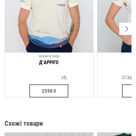
ЧОЛОВІЧЕ ПОЛО
ЖІ
Д’АРРІГО
Д
(4)
Зали
2350
₴
Схожі товари