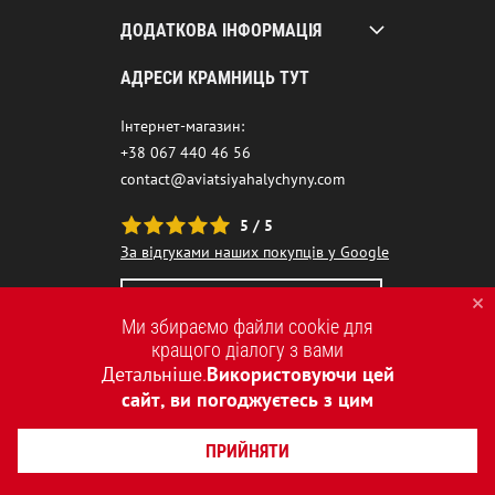
ДОДАТКОВА ІНФОРМАЦІЯ
АДРЕСИ КРАМНИЦЬ ТУТ
Інтернет-магазин:
+38 067 440 46 56
contact@aviatsiyahalychyny.com
5 / 5
За відгуками наших покупців у Google
НАШ ЧАТ-БОТ ПОМІЧНИК
Ми збираємо файли cookie для
кращого діалогу з вами
Детальніше
Використовуючи цей
.
сайт, ви погоджуєтесь з цим
ПРИЙНЯТИ
2015-2026 © AVIATSIYA HALYCHYNY – УКРАЇНСЬКИЙ БРЕНД ОДЯГУ
СТВОРЕННЯ САЙТІВ REDSTONE