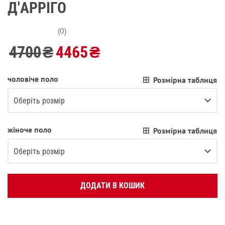
Д'АРРІГО
(0)
4700
₴
4465
₴
чоловіче поло
Розмірна таблиця
Оберіть розмір
L
жіноче поло
Розмірна таблиця
M
Оберіть розмір
S
L
XL
ДОДАТИ В КОШИК
M
XS
S
XXL