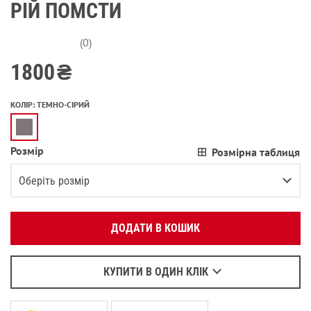
РІЙ ПОМСТИ
(0)
1800
₴
КОЛІР
:
ТЕМНО-СІРИЙ
Розмір
Розмірна таблиця
Вкажіть ваш номер телефону:
OK
Оберіть розмір
Оберіть зручний для вас спосіб зв’язку:
XS
ДОДАТИ В КОШИК
Зателефонувати
S
Написати у Viber
M
Повідомити про наявність
Написати у WhatsApp
КУПИТИ В ОДИН КЛІК
L
Повідомити про наявність