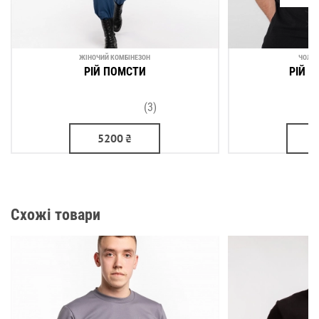
ЖІНОЧИЙ КОМБІНЕЗОН
ЧОЛОВ
РІЙ ПОМСТИ
РІЙ П
(3)
5200
₴
Схожі товари