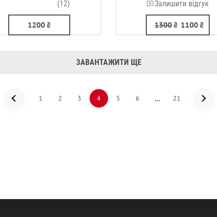
(12)
Залишити відгук
1200
₴
1300
₴
1100
₴
ЗАВАНТАЖИТИ ЩЕ
3
5
...
1
2
3
4
5
6
21