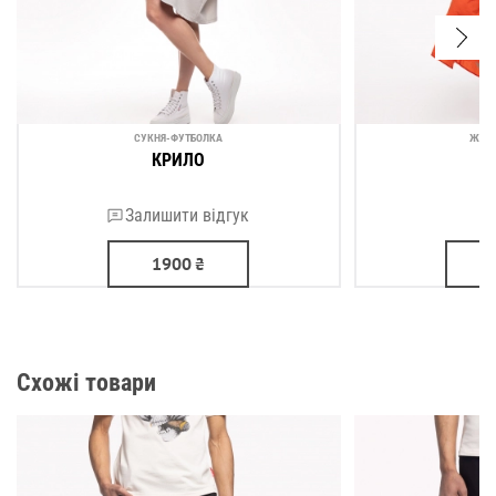
СУКНЯ-ФУТБОЛКА
ЖІН
КРИЛО
О
Залишити відгук
1900
₴
Схожі товари