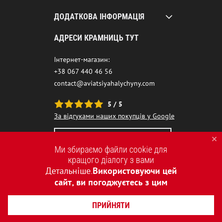
ДОДАТКОВА ІНФОРМАЦІЯ
АДРЕСИ КРАМНИЦЬ ТУТ
Інтернет-магазин:
+38 067 440 46 56
contact@aviatsiyahalychyny.com
5 / 5
За відгуками наших покупців у Google
НАШ ЧАТ-БОТ ПОМІЧНИК
Ми збираємо файли cookie для
кращого діалогу з вами
Детальніше
Використовуючи цей
.
сайт, ви погоджуєтесь з цим
ПРИЙНЯТИ
2015-2026 © AVIATSIYA HALYCHYNY – УКРАЇНСЬКИЙ БРЕНД ОДЯГУ
СТВОРЕННЯ САЙТІВ REDSTONE