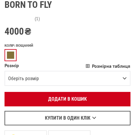
BORN TO FLY
(1)
4000
₴
КОЛІР
:
ВОЩАНИЙ
Розмір
Розмірна таблиця
Вкажіть ваш номер телефону:
OK
Оберіть розмір
Оберіть зручний для вас спосіб зв’язку:
46
ДОДАТИ В КОШИК
Зателефонувати
48
Написати у Viber
50
Написати у WhatsApp
КУПИТИ В ОДИН КЛІК
52