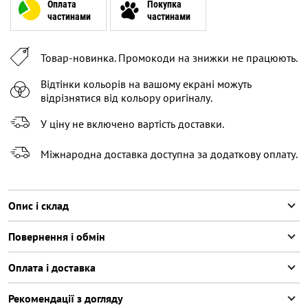
54
Оплата
Покупка
частинами
частинами
56
Залишилося
3
речі
58
Залишилося
2
речі
Товар-новинка. Промокоди на знижки не працюють.
60
Відтінки кольорів на вашому екрані можуть
відрізнятися від кольору оригіналу.
У ціну не включено вартість доставки.
Міжнародна доставка доступна за додаткову оплату.
Опис і склад
Повернення і обмін
Оплата і доставка
Рекомендації з догляду