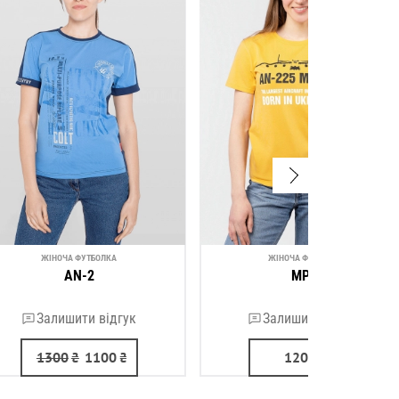
ЖІНОЧА ФУТБОЛКА
ЖІНОЧА ФУТБОЛКА
AN-2
МРІЯ
Залишити відгук
Залишити відгук
1300
₴
1100
₴
1200
₴