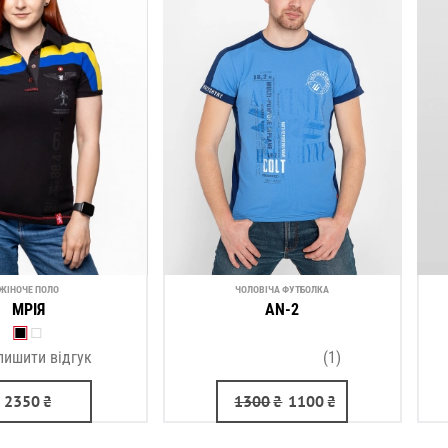
ЖІНОЧЕ ПОЛО
ЧОЛОВІЧА ФУТБОЛКА
МРІЯ
AN-2
лишити відгук
(1)
2350
₴
1300
₴
1100
₴