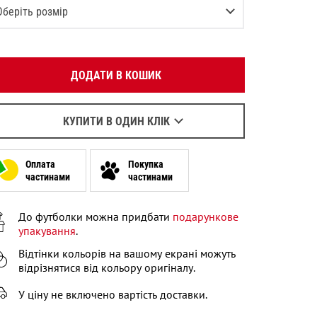
Вкажіть ваш номер телефону:
Оберіть розмір
OK
XS
Залишилося
2
речі
Оберіть зручний для вас спосіб зв’язку:
S
Залишилося
2
речі
ДОДАТИ В КОШИК
Зателефонувати
M
Написати у Viber
L
Написати у WhatsApp
КУПИТИ В ОДИН КЛІК
Залишилося
2
речі
XL
Залишилося
2
речі
Оплата
Покупка
XXL
Залишилося
2
речі
частинами
частинами
XXXL
Залишилося
2
речі
До футболки можна придбати
подарункове
упакування
.
Відтінки кольорів на вашому екрані можуть
відрізнятися від кольору оригіналу.
У ціну не включено вартість доставки.