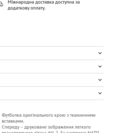
Міжнародна доставка доступна за
додаткову оплату.
Футболка оригінального крою з тканинними
вставками.
Спереду – друковане зображення легкого
транспортного літака АН-2. За системою NAТО