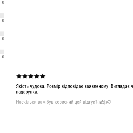
0
0
0
0
Якість чудова. Розмір відповідає заявленому. Виглядає ч
подарунка.
Наскільки вам був корисний цей відгук?
0
0