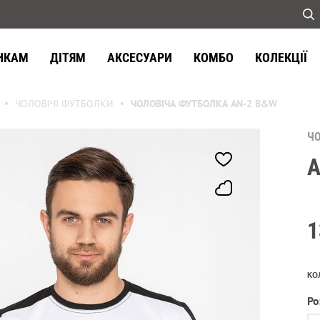
НКАМ
ДІТЯМ
АКСЕСУАРИ
КОМБО
КОЛЕКЦІЇ
ЧОЛОВІЧІ ФУТБОЛКИ
ЧОЛОВІЧА ФУТБОЛКА AN-2 B&W
Ч
A
1
КО
Ро