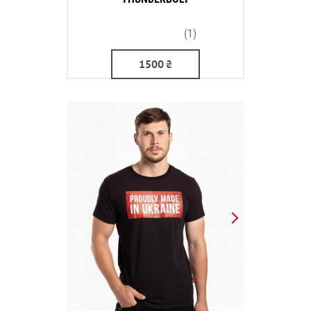
(1)
1500
₴