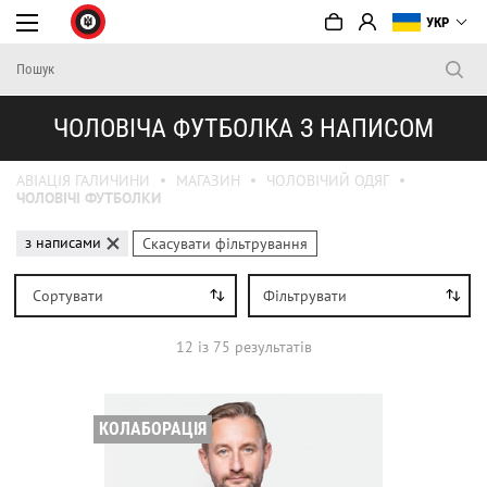
УКР
ЧОЛОВІЧА ФУТБОЛКА З НАПИСОМ
АВІАЦІЯ ГАЛИЧИНИ
МАГАЗИН
ЧОЛОВІЧИЙ ОДЯГ
ЧОЛОВІЧІ ФУТБОЛКИ
з написами
Скасувати фільтрування
Сортувати
Фільтрувати
12
iз
75
результатів
КОЛАБОРАЦІЯ