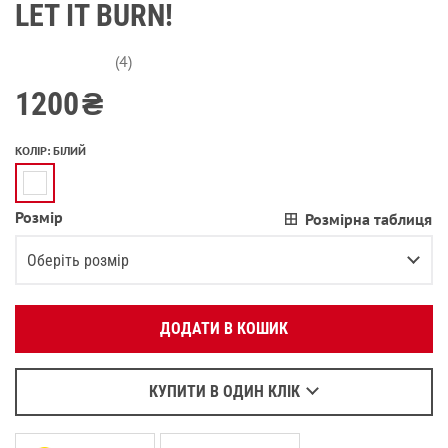
LET IT BURN!
(4)
1200
₴
КОЛІР
:
БІЛИЙ
Розмір
Розмірна таблиця
Вкажіть ваш номер телефону:
OK
Оберіть розмір
Оберіть зручний для вас спосіб зв’язку:
XS
ДОДАТИ В КОШИК
Зателефонувати
S
Написати у Viber
M
Залишилося
2
речі
Написати у WhatsApp
КУПИТИ В ОДИН КЛІК
L
Повідомити про наявність