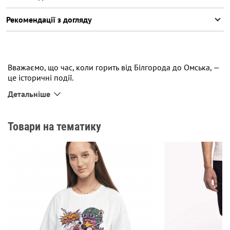
Рекомендації з догляду
Вважаємо, що час, коли горить від Білгорода до Омська, —
це історичні події.
Детальніше
А ми, в свою чергу, пишемо історію на одязі. Тож зробили
цю файну футболку. Аби ви теж могли залишити цей
момент собі на пам’ять і завжди підіймати настрій, коли
Товари на тематику
вдягаєте її.
Най горить!