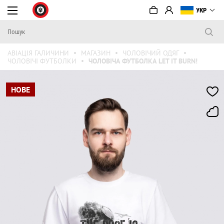
УКР
АВІАЦІЯ ГАЛИЧИНИ
МАГАЗИН
ЧОЛОВІЧИЙ ОДЯГ
ЧОЛОВІЧІ ФУТБОЛКИ
ЧОЛОВІЧА ФУТБОЛКА LET IT BURN!
НОВЕ