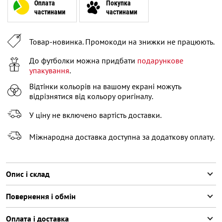
XL
Оплата
Покупка
частинами
частинами
XXL
Повідомити про наявність
XXXL
Повідомити про наявність
Товар-новинка. Промокоди на знижки не працюють.
До футболки можна придбати
подарункове
упакування
.
Відтінки кольорів на вашому екрані можуть
відрізнятися від кольору оригіналу.
У ціну не включено вартість доставки.
Міжнародна доставка доступна за додаткову оплату.
Опис і склад
Повернення і обмін
Оплата і доставка