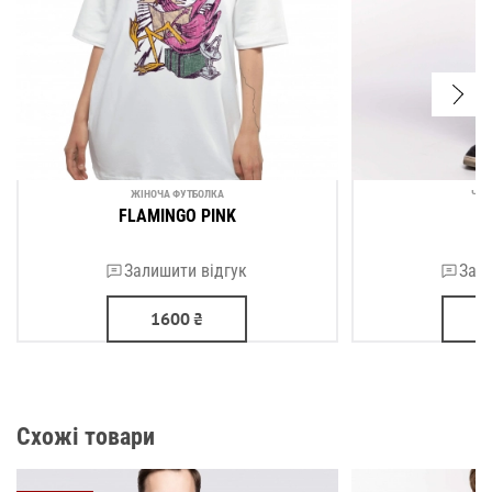
ЖІНОЧА ФУТБОЛКА
ЧОЛ
FLAMINGO PINK
Залишити відгук
Зали
1600
₴
Схожі товари