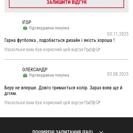
ЗАЛИШИТИ ВІДГУК
ІГОР
Підтверджена покупка
03.11.2025
Гарна футболка , подобається дизайн і якість хороша !
Наскільки вам був корисний цей відгук?
0
0
ОЛЕКСАНДР
03.08.2025
Підтверджена покупка
Беру не вперше. Довго тримається колір. Зараз взяв ще й
дітям.
Наскільки вам був корисний цей відгук?
0
0
ПОШИРЕНІ ЗАПИТАННЯ (FAQ)