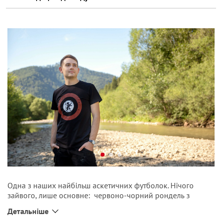
Одна з наших найбільш аскетичних футболок. Нічого
зайвого, лише основне: червоно-чорний рондель з
галицьким левом у центрі. Справді чоловіча футболка —
Детальніше
суперзручна, суперпроста та суперпрактична. Окрім