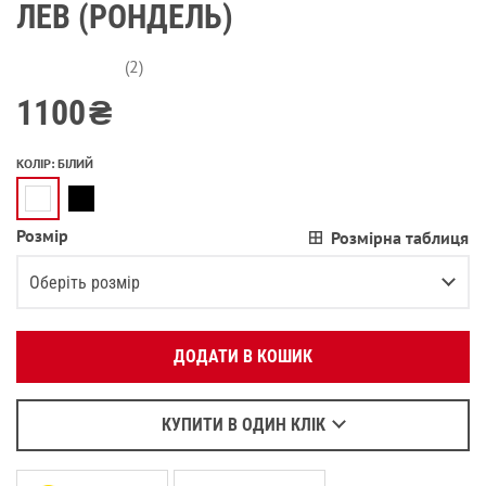
ЛЕВ (РОНДЕЛЬ)
(2)
1100
₴
КОЛІР
:
БІЛИЙ
Розмір
Розмірна таблиця
Вкажіть ваш номер телефону:
OK
Оберіть розмір
Оберіть зручний для вас спосіб зв’язку:
XS
Залишилося
2
речі
ДОДАТИ В КОШИК
Зателефонувати
S
Повідомити про наявність
Написати у Viber
M
Повідомити про наявність
Написати у WhatsApp
КУПИТИ В ОДИН КЛІК
L
Повідомити про наявність