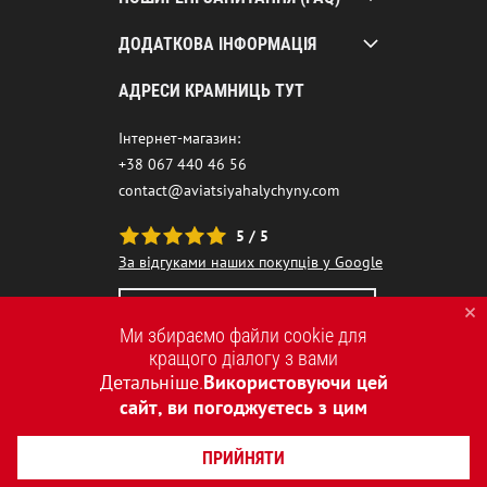
ДОДАТКОВА ІНФОРМАЦІЯ
АДРЕСИ КРАМНИЦЬ ТУТ
Інтернет-магазин:
+38 067 440 46 56
contact@aviatsiyahalychyny.com
5 / 5
За відгуками наших покупців у Google
НАШ ЧАТ-БОТ ПОМІЧНИК
Ми збираємо файли cookie для
кращого діалогу з вами
Детальніше
Використовуючи цей
.
сайт, ви погоджуєтесь з цим
ПРИЙНЯТИ
2015-2026 © AVIATSIYA HALYCHYNY – УКРАЇНСЬКИЙ БРЕНД ОДЯГУ
СТВОРЕННЯ САЙТІВ REDSTONE