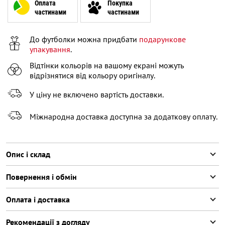
XL
Залишилося
2
речі
Оплата
Покупка
частинами
частинами
XXL
До футболки можна придбати
подарункове
XXXL
Залишилося
2
речі
упакування
.
Відтінки кольорів на вашому екрані можуть
відрізнятися від кольору оригіналу.
У ціну не включено вартість доставки.
Міжнародна доставка доступна за додаткову оплату.
Опис і склад
Повернення і обмін
Оплата і доставка
Рекомендації з догляду