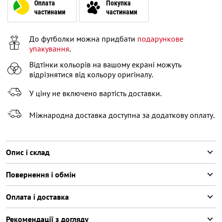
XL
Оплата
Покупка
частинами
частинами
XXL
В залишку останній товар
До футболки можна придбати
подарункове
XXXL
В залишку останній товар
упакування
.
Відтінки кольорів на вашому екрані можуть
відрізнятися від кольору оригіналу.
У ціну не включено вартість доставки.
Міжнародна доставка доступна за додаткову оплату.
Опис і склад
Повернення і обмін
Оплата і доставка
Рекомендації з догляду