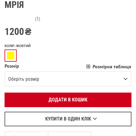
МРІЯ
(3)
1200
₴
КОЛІР
:
ЖОВТИЙ
Розмір
Розмірна таблиця
Вкажіть ваш номер телефону:
OK
Оберіть розмір
Оберіть зручний для вас спосіб зв’язку:
XS
ДОДАТИ В КОШИК
Зателефонувати
S
Написати у Viber
M
Написати у WhatsApp
КУПИТИ В ОДИН КЛІК
L