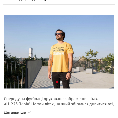
Спереду на футболці друковане зображення літака
АН-225 “Мрія”. Це той літак, на який збігалися дивитися всі,
бо він є найбільшим у світі. Він навіть є в Книзі рекордів
Детальніше
Гіннеса. Але найцікавіше те, що зроблено «Мрію» в