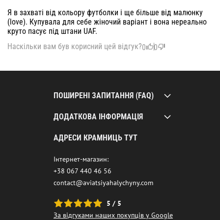
Я в захваті від кольору футболки і ще більше від малюнку
(love). Купувала для себе жіночий варіант і вона нереально
круто пасує під штани UAF.
Наскільки вам був корисний цей відгук?
0
0
ПОШИРЕНІ ЗАПИТАННЯ (FAQ)
ДОДАТКОВА ІНФОРМАЦІЯ
АДРЕСИ КРАМНИЦЬ ТУТ
Інтернет-магазин:
+38 067 440 46 56
contact@aviatsiyahalychyny.com
5 / 5
За відгуками наших покупців у Google