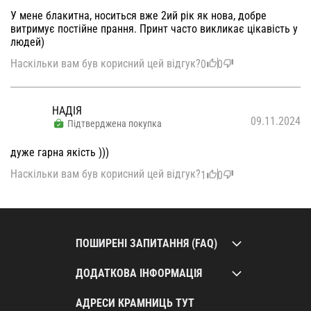
У мене блакитна, носиться вже 2ий рік як нова, добре
витримує постійне прання. Принт часто викликає цікавість у
людей)
Наскільки вам був корисний цей відгук?
0
0
НАДІЯ
09.11.2024
Підтверджена покупка
дуже гарна якість )))
Наскільки вам був корисний цей відгук?
1
0
ПОШИРЕНІ ЗАПИТАННЯ (FAQ)
ДОДАТКОВА ІНФОРМАЦІЯ
АДРЕСИ КРАМНИЦЬ ТУТ