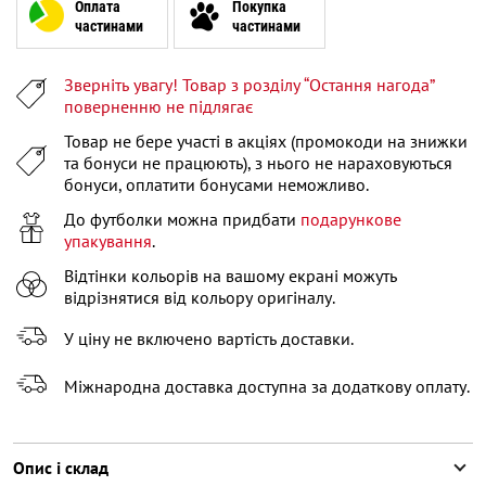
XL
Повідомити про наявність
Оплата
Покупка
частинами
частинами
XXL
Повідомити про наявність
Зверніть увагу! Товар з розділу “Остання нагода”
XXXL
Залишилося
2
речі
поверненню не підлягає
Товар не бере участі в акціях (промокоди на знижки
та бонуси не працюють), з нього не нараховуються
бонуси, оплатити бонусами неможливо.
До футболки можна придбати
подарункове
упакування
.
Відтінки кольорів на вашому екрані можуть
відрізнятися від кольору оригіналу.
У ціну не включено вартість доставки.
Міжнародна доставка доступна за додаткову оплату.
Опис і склад