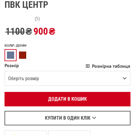
ПВК ЦЕНТР
(5)
1100
₴
900
₴
КОЛІР
:
ДЕНІМ
Розмір
Розмірна таблиця
Вкажіть ваш номер телефону:
OK
Оберіть розмір
Оберіть зручний для вас спосіб зв’язку:
XS
ДОДАТИ В КОШИК
Зателефонувати
S
Написати у Viber
M
Написати у WhatsApp
КУПИТИ В ОДИН КЛІК
L
Повідомити про наявність