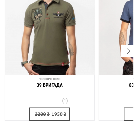
Proudly made in Ukraine в бічному шві.
ЧОЛОВІЧЕ ПОЛО
ЧОЛ
39 БРИГАДА
831
(1)
2200
₴
1950
₴