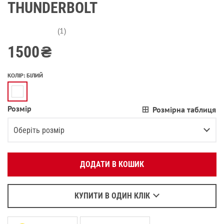
THUNDERBOLT
(1)
1500
₴
КОЛІР
:
БІЛИЙ
Розмір
Розмірна таблиця
Вкажіть ваш номер телефону:
OK
Оберіть розмір
Оберіть зручний для вас спосіб зв’язку:
S
ДОДАТИ В КОШИК
Зателефонувати
M
Залишилося
2
речі
Написати у Viber
L
Написати у WhatsApp
КУПИТИ В ОДИН КЛІК
XL