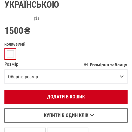
УКРАЇНСЬКОЮ
(1)
1500
₴
КОЛІР
:
БІЛИЙ
Розмір
Розмірна таблиця
Вкажіть ваш номер телефону:
OK
Оберіть розмір
Оберіть зручний для вас спосіб зв’язку:
XS
ДОДАТИ В КОШИК
Зателефонувати
S
Написати у Viber
M
Написати у WhatsApp
КУПИТИ В ОДИН КЛІК
L