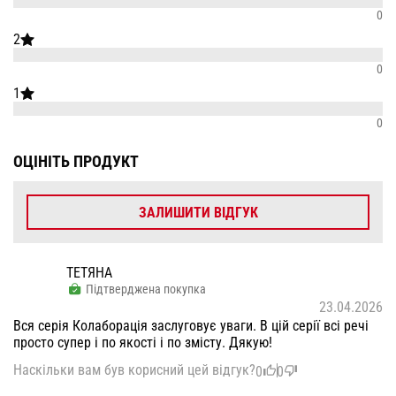
0
2
0
1
0
ОЦІНІТЬ ПРОДУКТ
ЗАЛИШИТИ ВІДГУК
ТЕТЯНА
Підтверджена покупка
23.04.2026
Вся серія Колаборація заслуговує уваги. В цій серії всі речі
просто супер і по якості і по змісту. Дякую!
Наскільки вам був корисний цей відгук?
0
0