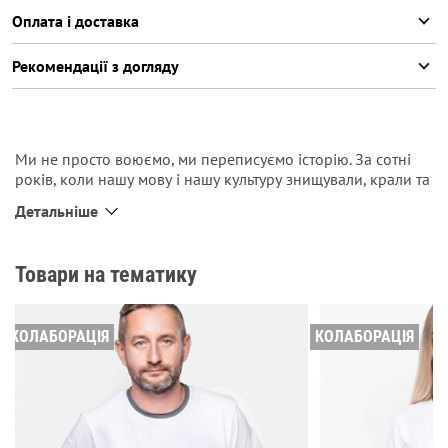
Оплата і доставка
Рекомендації з догляду
Ми не просто воюємо, ми переписуємо історію. За сотні
років, коли нашу мову і нашу культуру знищували, крали та
паплюжили. Але зараз «Історія нині не просто
Детальніше
переписується, а переписується українською». Ця чоловіча
футболка фіксує саме це. Біла, з нової частини колекції
Жадан.Цитати. Знизу — цитата, принтована на підшитій
Товари на тематику
тканині, що проступає крізь декоративні прорізи. Нашивка
з назвою серії на рукаві та наше принтоване лого на спині.
КОЛАБОРАЦІЯ
КОЛАБОРАЦІЯ