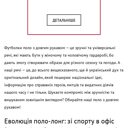
ДЕТАЛЬНІШЕ
Футболки поло з довгим рукавом
— це зручні та універсальні
речі, які мають бути у жіночому та чоловічому гардеробі, бо
дають змогу створювати образи для різного сезону та погоди. А
наші речі — це, до всього вищесказаного, ще й український дух та
оригінальний дизайн, який поширює національні ідеї,
інформацію про справжніх героїв, митців та видатних діячів
нашого часу і не тільки. Шукаєте компроміс між зручністю та
вишуканим зовнішнім виглядом? Обирайте наші
поло з довгим
рукавом!
Еволюція
поло-лонг
: зі спорту в офіс