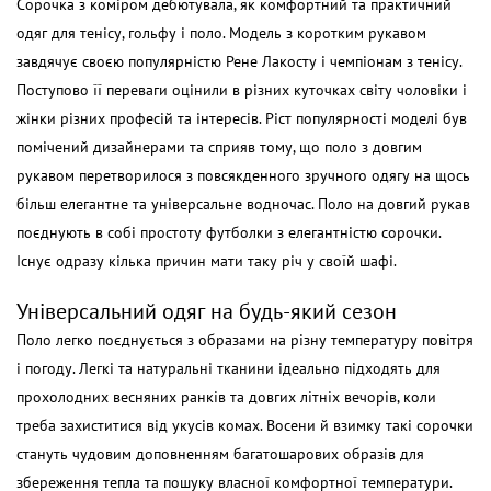
Сорочка з коміром дебютувала, як комфортний та практичний
одяг для тенісу, гольфу і поло. Модель з коротким рукавом
завдячує своєю популярністю Рене Лакосту і чемпіонам з тенісу.
Поступово її переваги оцінили в різних куточках світу чоловіки і
жінки різних професій та інтересів. Ріст популярності моделі був
помічений дизайнерами та сприяв тому, що поло з довгим
рукавом перетворилося з повсякденного зручного одягу на щось
більш елегантне та універсальне водночас.
Поло на довгий рукав
поєднують в собі простоту футболки з елегантністю сорочки.
Існує одразу кілька причин мати таку річ у своїй шафі.
Універсальний одяг на будь-який сезон
Поло легко поєднується з образами на різну температуру повітря
і погоду. Легкі та натуральні тканини ідеально підходять для
прохолодних весняних ранків та довгих літніх вечорів, коли
треба захиститися від укусів комах. Восени й взимку такі сорочки
стануть чудовим доповненням багатошарових образів для
збереження тепла та пошуку власної комфортної температури.