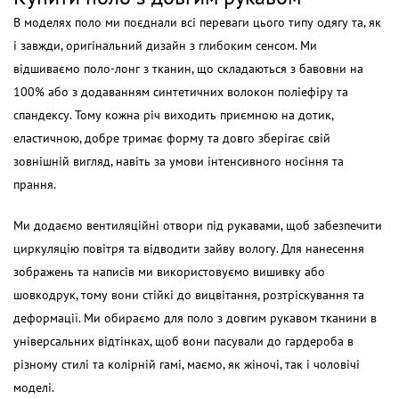
В моделях поло ми поєднали всі переваги цього типу одягу та, як
і завжди, оригінальний дизайн з глибоким сенсом. Ми
відшиваємо
поло-лонг
з тканин, що складаються з бавовни на
100% або з додаванням синтетичних волокон поліефіру та
спандексу. Тому кожна річ виходить приємною на дотик,
еластичною, добре тримає форму та довго зберігає свій
зовнішній вигляд, навіть за умови інтенсивного носіння та
прання.
Ми додаємо вентиляційні отвори під рукавами, щоб забезпечити
циркуляцію повітря та відводити зайву вологу. Для нанесення
зображень та написів ми використовуємо вишивку або
шовкодрук, тому вони стійкі до вицвітання, розтріскування та
деформації. Ми обираємо для
поло з довгим рукавом
тканини в
універсальних відтінках, щоб вони пасували до гардероба в
різному стилі та колірній гамі, маємо, як жіночі, так і чоловічі
моделі.