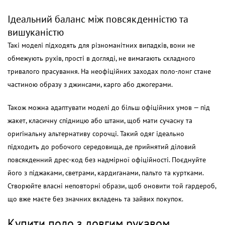
Ідеальний баланс між повсякденністю та
вишуканістю
Такі моделі підходять для різноманітних випадків, вони не
обмежують рухів, прості в догляді, не вимагають складного
тривалого прасування. На неофіційних заходах поло-лонг стане
частиною образу з джинсами, карго або джогерами.
Також можна адаптувати моделі до більш офіційних умов — під
жакет, класичну спідницю або штани, щоб мати сучасну та
оригінальну альтернативу сорочці. Такий одяг ідеально
підходить до робочого середовища, де прийнятий діловий
повсякденний дрес-код без надмірної офіційності. Поєднуйте
його з піджаками, светрами, кардиганами, пальто та куртками.
Створюйте власні неповторні образи, щоб оновити той гардероб,
що вже маєте без значних вкладень та зайвих покупок.
Купити
поло з довгим рукавом