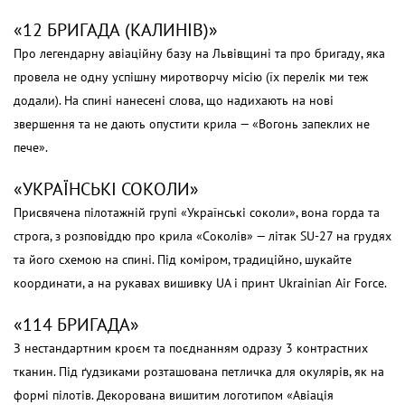
«12 БРИГАДА (КАЛИНІВ)»
Про легендарну авіаційну базу на Львівщині та про бригаду, яка
провела не одну успішну миротворчу місію (їх перелік ми теж
додали). На спині нанесені слова, що надихають на нові
звершення та не дають опустити крила — «Вогонь запеклих не
пече».
«УКРАЇНСЬКІ СОКОЛИ»
Присвячена пілотажній групі «Українські соколи», вона горда та
строга, з розповіддю про крила «Соколів» — літак SU-27 на грудях
та його схемою на спині. Під коміром, традиційно, шукайте
координати, а на рукавах вишивку UA і принт Ukrainian Air Force.
«114 БРИГАДА»
З нестандартним кроєм та поєднанням одразу 3 контрастних
тканин. Під ґудзиками розташована петличка для окулярів, як на
формі пілотів. Декорована вишитим логотипом «Авіація