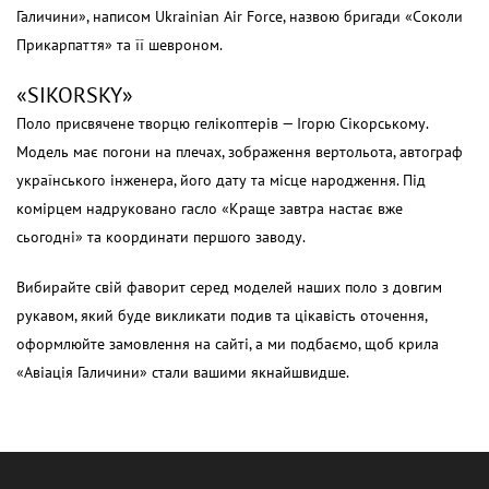
Галичини», написом Ukrainian Air Force, назвою бригади «Соколи
Прикарпаття» та її шевроном.
«SIKORSKY»
Поло присвячене творцю гелікоптерів — Ігорю Сікорському.
Модель має погони на плечах, зображення вертольота, автограф
українського інженера, його дату та місце народження. Під
комірцем надруковано гасло «Краще завтра настає вже
сьогодні» та координати першого заводу.
Вибирайте свій фаворит серед моделей наших
поло з довгим
рукавом
, який буде викликати подив та цікавість оточення,
оформлюйте замовлення на сайті, а ми подбаємо, щоб крила
«Авіація Галичини» стали вашими якнайшвидше.