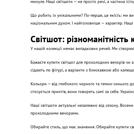
минуле. Наші світшоти — не просто речі, а частина істо
Що робить їх унікальними? По-перше, це якість: ми в
національним духом. І найголовніше — характер. Наш
Світшот
: різноманітність
У нашій колекції немає випадкових речей. Ми створює
Бажаєте купити світшот для прохолодних вечорів чи а
сідають по фігурі, а варіанти з блискавкою або капю
Кольори — від глибокого чорного та темно-синього до
стосується принтів, вони говорять самі за себе. Украї
Наші світшоти актуальні незалежно від сезону. Восен
прохолодними вечорами.
Обирайте стиль, що має значення. Обирайте
купити с