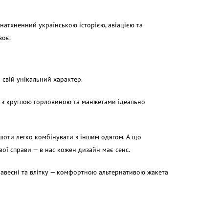
натхненний українською історією, авіацією та
воє.
 свій унікальний характер.
лі з круглою горловиною та манжетами ідеально
тшоти легко комбінувати з іншим одягом. А що
ової справи — в нас кожен дизайн має сенс.
 навесні та влітку — комфортною альтернативою жакета