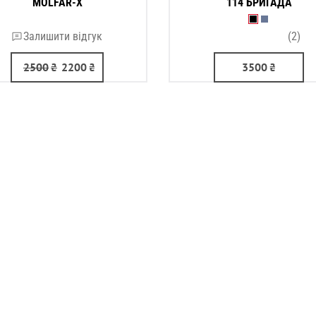
MOLFAR-X
114 БРИГАДА
Залишити відгук
(2)
2500
₴
2200
₴
3500
₴