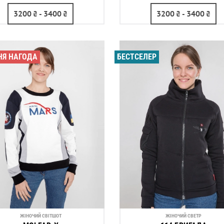
3200
₴
- 3400
₴
3200
₴
- 3400
₴
НЯ НАГОДА
БЕСТСЕЛЕР
ЖІНОЧИЙ СВІТШОТ
ЖІНОЧИЙ СВЕТР