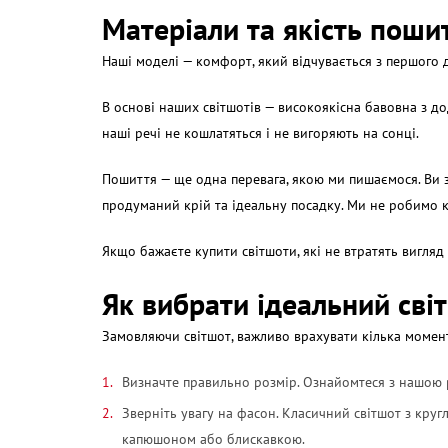
Матеріали та якість поши
Наші моделі — комфорт, який відчувається з першого 
В основі наших світшотів — високоякісна бавовна з до
наші речі не кошлатяться і не вигоряють на сонці.
Пошиття — ще одна перевага, якою ми пишаємося. Ви зм
продуманий крій та ідеальну посадку. Ми не робимо к
Якщо бажаєте
купити світшоти
, які не втратять вигля
Як вибрати ідеальний сві
Замовляючи світшот, важливо врахувати кілька момент
Визначте правильно розмір. Ознайомтеся з нашою р
Зверніть увагу на фасон. Класичний світшот з кру
капюшоном або блискавкою.