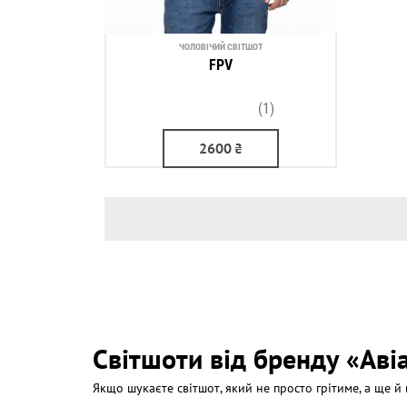
ЧОЛОВІЧИЙ СВІТШОТ
FPV
(1)
2600
₴
Світшоти від бренду «Аві
Якщо шукаєте світшот, який не просто грітиме, а ще й