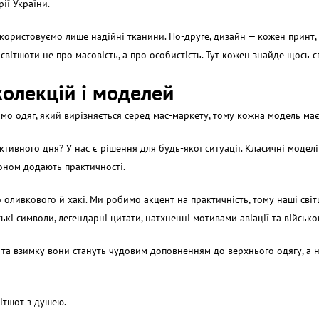
рії України.
икористовуємо лише надійні тканини. По-друге, дизайн — кожен принт, 
і
світшоти
не про масовість, а про особистість. Тут кожен знайде щось с
 колекцій і моделей
мо одяг, який вирізняється серед мас-маркету, тому кожна модель має
ктивного дня? У нас є рішення для будь-якої ситуації. Класичні моде
шоном додають практичності.
 оливкового й хакі. Ми робимо акцент на практичність, тому наші сві
нські символи, легендарні цитати, натхненні мотивами авіації та військ
и та взимку вони стануть чудовим доповненням до верхнього одягу, а
вітшот
з душею.