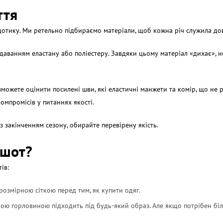
ття
дотику. Ми ретельно підбираємо матеріали, щоб кожна річ служила дов
даванням еластану або поліестеру. Завдяки цьому матеріал «дихає», не
ожете оцінити посилені шви, які еластичні манжети та комір, що не р
омпромісів у питаннях якості.
д з закінченням сезону, обирайте перевірену якість.
тшот?
ів:
озмірною сіткою перед тим, як купити одяг.
глою горловиною підходить під будь-який образ. Але якщо потрібен біл