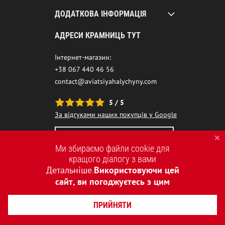
ДОДАТКОВА ІНФОРМАЦІЯ
АДРЕСИ КРАМНИЦЬ ТУТ
Інтернет-магазин:
+38 067 440 46 56
contact@aviatsiyahalychyny.com
5 / 5
За відгуками наших покупців у Google
НАШ ЧАТ-БОТ ПОМІЧНИК
Ми збираємо файли cookie для
кращого діалогу з вами
Детальніше
Використовуючи цей
.
сайт, ви погоджуєтесь з цим
ПРИЙНЯТИ
2015-2026 © AVIATSIYA HALYCHYNY – УКРАЇНСЬКИЙ БРЕНД ОДЯГУ
СТВОРЕННЯ САЙТІВ REDSTONE