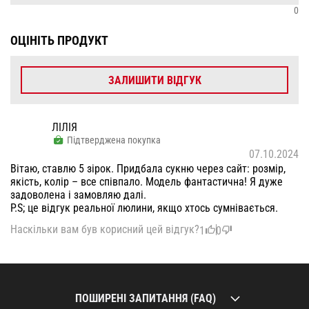
0
ОЦІНІТЬ ПРОДУКТ
ЗАЛИШИТИ ВІДГУК
ЛІЛІЯ
Підтверджена покупка
07.10.2024
Вітаю, ставлю 5 зірок. Придбала сукню через сайт: розмір,
якість, колір – все співпало. Модель фантастична! Я дуже
задоволена і замовляю далі.
P.S; це відгук реальної люлини, якщо хтось сумнівається.
Наскільки вам був корисний цей відгук?
1
0
ПОШИРЕНІ ЗАПИТАННЯ (FAQ)