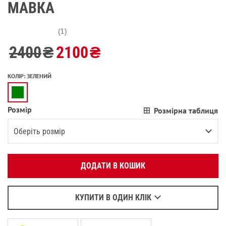
МАВКА
(1)
2400
₴
2100
₴
КОЛІР
:
ЗЕЛЕНИЙ
Розмір
Розмірна таблиця
Вкажіть ваш номер телефону:
OK
Оберіть розмір
Оберіть зручний для вас спосіб зв’язку:
XS
В залишку останній товар
ДОДАТИ В КОШИК
Зателефонувати
S
В залишку останній товар
Написати у Viber
M
Повідомити про наявність
Написати у WhatsApp
КУПИТИ В ОДИН КЛІК
L
Повідомити про наявність