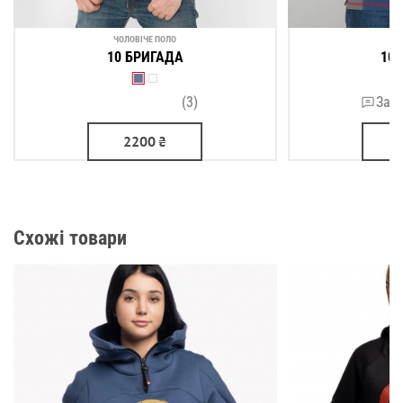
ЧОЛОВІЧЕ ПОЛО
ЖІ
10 БРИГАДА
10
(3)
Зали
2200
₴
Схожі товари