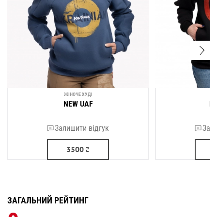
ЖІНОЧЕ ХУДІ
ЖІ
NEW UAF
Р
Залишити відгук
Зали
3500
₴
ЗАГАЛЬНИЙ РЕЙТИНГ