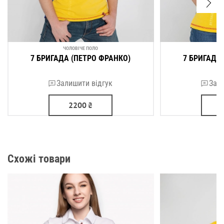
створення комфортної терморегуляції. Такі самі отвори
використовують у військовій формі.
Інші
можна переглянути в каталозі.
жіночі поло
ЧОЛОВІЧЕ ПОЛО
ЖІ
7 БРИГАДА (ПЕТРО ФРАНКО)
7 БРИГАДА
Залишити відгук
Зали
2200
₴
Схожі товари