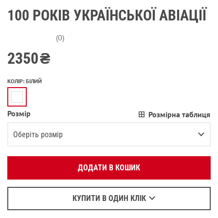
100 РОКІВ УКРАЇНСЬКОЇ АВІАЦІЇ
(0)
2350
₴
КОЛІР
:
БІЛИЙ
Розмір
Розмірна таблиця
Вкажіть ваш номер телефону:
OK
Оберіть розмір
Оберіть зручний для вас спосіб зв’язку:
XS
ДОДАТИ В КОШИК
Зателефонувати
S
Написати у Viber
M
Написати у WhatsApp
КУПИТИ В ОДИН КЛІК
L
Залишилося
2
речі