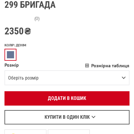
299 БРИГАДА
(0)
2350
₴
КОЛІР
:
ДЕНІМ
Розмір
Розмірна таблиця
Вкажіть ваш номер телефону:
OK
Оберіть розмір
Оберіть зручний для вас спосіб зв’язку:
XS
ДОДАТИ В КОШИК
Зателефонувати
S
В залишку останній товар
Написати у Viber
M
В залишку останній товар
Написати у WhatsApp
КУПИТИ В ОДИН КЛІК
L
Залишилося
3
речі