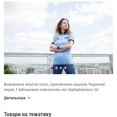
Войовниче жіноче поло, присвячене нашому Чорному
морю. І військовим навчанням, які відбуваються тут
щороку, попри спроби ворогів запобігти цьому. На спині —
Детальніше
флагман українського флоту — фрегат «Гетьман
Сагайдачний». Під ним — прапори країн, що беруть участь
у навчаннях Sea Breeze. Там же гасло — «гуртом і москаля
Товари на тематику
легше бити».