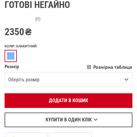
ГОТОВІ НЕГАЙНО
(0)
2350
₴
КОЛІР
:
БЛАКИТНИЙ
Розмір
Розмірна таблиця
Вкажіть ваш номер телефону:
OK
Оберіть розмір
Оберіть зручний для вас спосіб зв’язку:
XS
Залишилося
2
речі
ДОДАТИ В КОШИК
Зателефонувати
S
Залишилося
2
речі
Написати у Viber
M
Написати у WhatsApp
КУПИТИ В ОДИН КЛІК
L