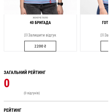
ЖІНОЧЕ ПОЛО
ЖІ
40 БРИГАДА
ГОТО
Залишити відгук
Зали
2200
₴
ЗАГАЛЬНИЙ РЕЙТИНГ
0
(0 відгуків)
РЕЙТИНГ