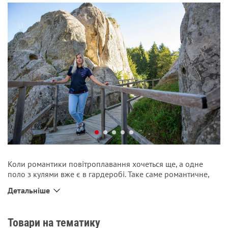
Коли романтики повітроплавання хочеться ще, а одне
поло з кулями вже є в гардеробі. Таке саме романтичне,
але більш яскраве та менш історичне по дизайну. Велике
Детальніше
гасло повітроплавців «Вище нас тільки небо» на спині,
координати на комірі, за якими можна знайти місце
запуску першого бальону (
), на
49°50’28’’N 23°50’18’’E
Товари на тематику
підтримку нашитого лого Галицького товариства