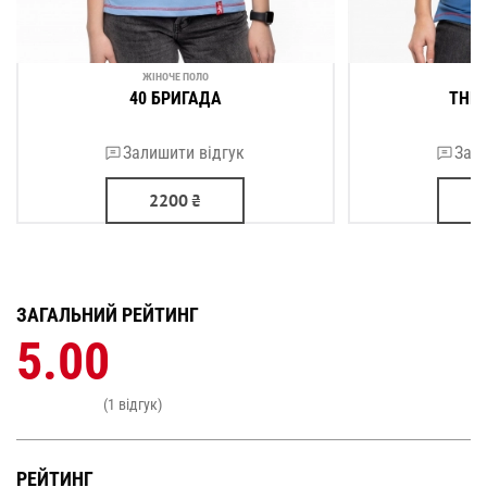
ЖІНОЧЕ ПОЛО
ЖІ
40 БРИГАДА
THE 
Залишити відгук
Зали
2200
₴
ЗАГАЛЬНИЙ РЕЙТИНГ
5.00
(1 відгук)
РЕЙТИНГ