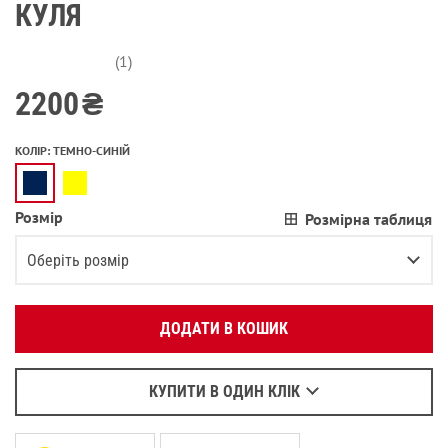
КУЛЯ
(1)
2200
₴
КОЛІР
:
ТЕМНО-СИНІЙ
Розмір
Розмірна таблиця
Вкажіть ваш номер телефону:
OK
Оберіть розмір
Оберіть зручний для вас спосіб зв’язку:
XS
Залишилося
3
речі
ДОДАТИ В КОШИК
Зателефонувати
S
Повідомити про наявність
Написати у Viber
M
Повідомити про наявність
Написати у WhatsApp
КУПИТИ В ОДИН КЛІК
L
Повідомити про наявність