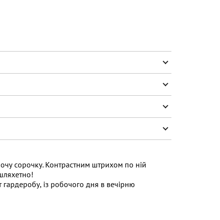
іночу сорочку. Контрастним штрихом по ній
 шляхетно!
т гардеробу, із робочого дня в вечірню