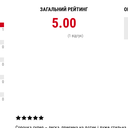
ЗАГАЛЬНИЙ РЕЙТИНГ
О
5.00
1
(1 відгук)
0
0
0
0
Сорочка супер – легка, приємна на дотик і дуже стильна.