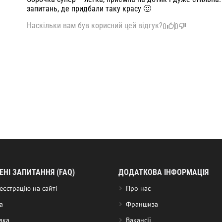
запитань, де придбали таку красу 🙂
Наскільки вам був корисний цей відгук?
0
0
НІ ЗАПИТАННЯ (FAQ)
ДОДАТКОВА ІНФОРМАЦІЯ
еєстрацію на сайті
Про нас
а
Франшиза
вка
Вакансії