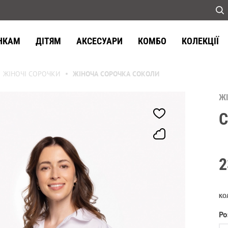
НКАМ
ДІТЯМ
АКСЕСУАРИ
КОМБО
КОЛЕКЦІЇ
ЖІНОЧІ СОРОЧКИ
ЖІНОЧА СОРОЧКА СОКОЛИ
Ж
2
КО
Ро