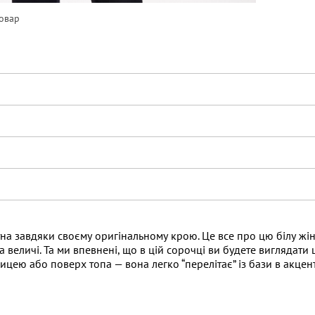
овар
мітна завдяки своєму оригінальному крою. Це все про цю білу ж
а величі. Та ми впевнені, що в цій сорочці ви будете виглядати
ицею або поверх топа — вона легко “перелітає” із бази в акцен