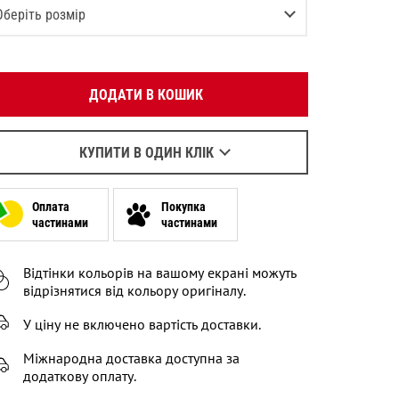
Вкажіть ваш номер телефону:
Оберіть розмір
OK
XS
Повідомити про наявність
Оберіть зручний для вас спосіб зв’язку:
S
Залишилося
2
речі
ДОДАТИ В КОШИК
Зателефонувати
M
Залишилося
3
речі
Написати у Viber
L
Написати у WhatsApp
КУПИТИ В ОДИН КЛІК
Залишилося
3
речі
XL
Оплата
Покупка
частинами
частинами
Відтінки кольорів на вашому екрані можуть
відрізнятися від кольору оригіналу.
У ціну не включено вартість доставки.
Міжнародна доставка доступна за
додаткову оплату.